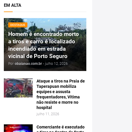
EM ALTA
DESTAQUE
Homem é encontrado morto
a tiros e carro é localizado
incendiado em estrada
vicinal de Porto Seguro
Por
obaianao.com.br
-
julho 12, 2026
Ataque a tiros na Praia de
Taperapuan mobiliza
equipes e assusta
frequentadores, Vitima
não resiste e morre no
hospital
julho 11, 2026
Comerciante é executado