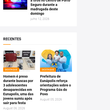
a tiros no Centro de Porto
Seguro durante a
madrugada deste
domingo
julho 12, 2026
RECENTES
DESTAQUE
DESTAQUE
Homem é preso
Prefeitura de
durante buscas por
Eunápolis reforça
3 adolescentes
orientações sobre o
desaparecidas em
Programa Gás do
Eunapolis, uma das
Povo
jovens sumiu após
August 05, 2026
sair para festa
August 06, 2026