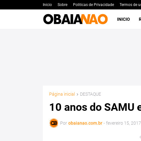
Inicio
Sobre
Politicas de Privacidade
Termos de u
INICIO
Página inicial
DESTAQUE
10 anos do SAMU e
Por
obaianao.com.br
-
fevereiro 15, 2017