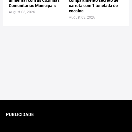
alimentar com as Cozinhas
compartimento secreto de
Comunitárias Municipais
carreta com 1 tonelada de
cocaína
August 03, 2026
August 03, 2026
PUBLICIDADE