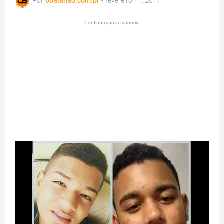
Por
obaianao.com.br
-
fevereiro 11, 2017
Continua após o anuncio