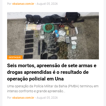
Por
obaianao.com.br
-
August 05, 2026
DESTAQUE
Seis mortos, apreensão de sete armas e
drogas apreendidas é o resultado de
operação policial em Una
Uma operação da Polícia Militar da Bahia (PMBA) terminou em
intenso confronto e grande apreensão…
Por
obaianao.com.br
-
August 05, 2026