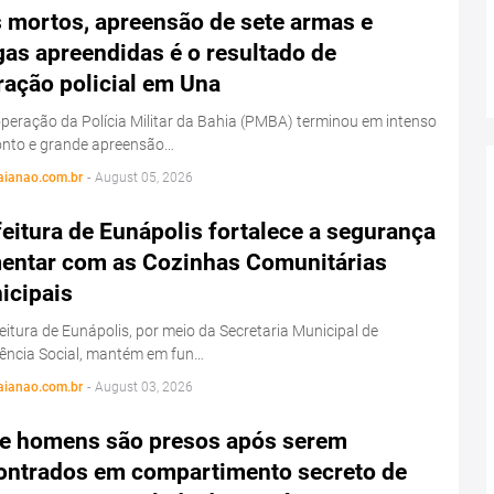
s mortos, apreensão de sete armas e
as apreendidas é o resultado de
ração policial em Una
eração da Polícia Militar da Bahia (PMBA) terminou em intenso
onto e grande apreensão…
aianao.com.br
-
August 05, 2026
eitura de Eunápolis fortalece a segurança
mentar com as Cozinhas Comunitárias
icipais
eitura de Eunápolis, por meio da Secretaria Municipal de
tência Social, mantém em fun…
aianao.com.br
-
August 03, 2026
e homens são presos após serem
ontrados em compartimento secreto de