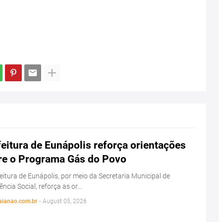
eitura de Eunápolis reforça orientações
re o Programa Gás do Povo
eitura de Eunápolis, por meio da Secretaria Municipal de
ência Social, reforça as or…
aianao.com.br
-
August 05, 2026