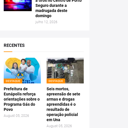
a tiros no Centro de Porto
Seguro durante a
madrugada deste
domingo
julho 12, 2026
RECENTES
DESTAQUE
DESTAQUE
Prefeitura de
Seis mortos,
Eunápolis reforça
apreensão de sete
orientações sobre o
armas e drogas
Programa Gás do
apreendidas é o
Povo
resultado de
operação policial
August 05, 2026
em Una
August 05, 2026