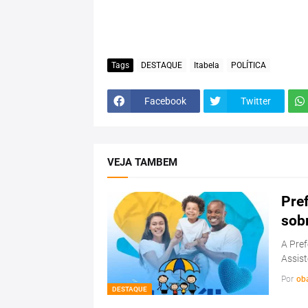
Tags
DESTAQUE
Itabela
POLÍTICA
Facebook
Twitter
VEJA TAMBEM
Pref
sob
A Pref
Assist
Por
ob
DESTAQUE