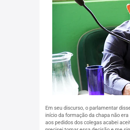
Em seu discurso, o parlamentar diss
início da formação da chapa não era
aos pedidos dos colegas acabei ace
precisei tomar essa decisão e me si