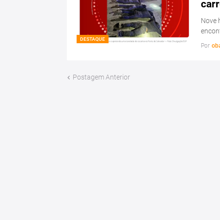
carr
Nove 
encon
DESTAQUE
Por
ob
Postagem Anterior