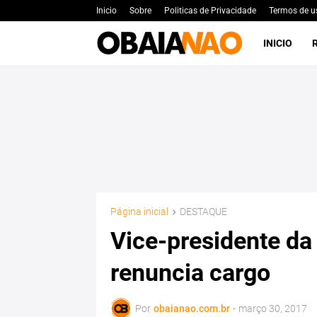
Inicio
Sobre
Politicas de Privacidade
Termos de u
INICIO
Página inicial
DESTAQUE
Vice-presidente da
renuncia cargo
Por
obaianao.com.br
-
março 30, 2017