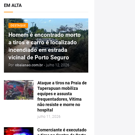
EM ALTA
DESTAQUE
Homem é encontrado morto
a tiros e carro é localizado
incendiado em estrada
vicinal de Porto Seguro
Por
obaianao.com.br
-
julho 12, 2026
Ataque a tiros na Praia de
Taperapuan mobiliza
equipes e assusta
frequentadores, Vitima
não resiste e morre no
hospital
julho 11, 2026
Comerciante é executado