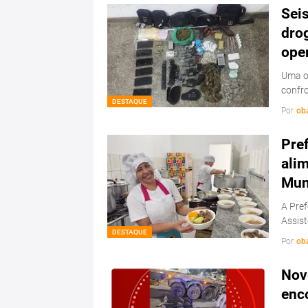
Sei
drog
ope
Uma op
confr
DESTAQUE
Por
ob
Pref
ali
Mun
A Pref
Assis
DESTAQUE
Por
ob
Nov
enc