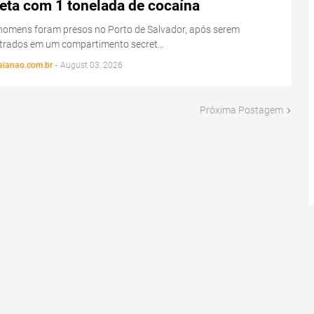
eta com 1 tonelada de cocaína
homens foram presos no Porto de Salvador, após serem
trados em um compartimento secret…
aianao.com.br
-
August 03, 2026
Próxima Postagem