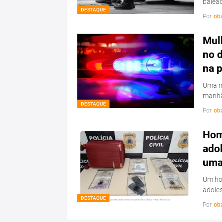
balead
DESTAQUE
Por
ob
Mulh
no d
na 
Uma mu
manhã
DESTAQUE
Por
ob
Hom
ado
uma 
Um hom
adoles
DESTAQUE
Por
ob