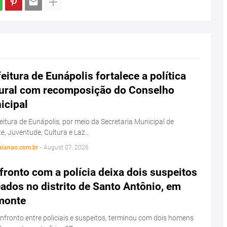
eitura de Eunápolis fortalece a política
tural com recomposição do Conselho
icipal
eitura de Eunápolis, por meio da Secretaria Municipal de
e, Juventude, Cultura e Laz…
aianao.com.br
-
August 07, 2026
ronto com a polícia deixa dois suspeitos
ados no distrito de Santo Antônio, em
monte
fronto entre policiais e suspeitos, terminou com dois homens