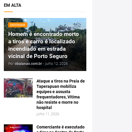
EM ALTA
DESTAQUE
Homem é encontrado morto
a tiros e carro é localizado
incendiado em estrada
vicinal de Porto Seguro
Por
obaianao.com.br
-
julho 12, 2026
Ataque a tiros na Praia de
Taperapuan mobiliza
equipes e assusta
frequentadores, Vitima
não resiste e morre no
hospital
julho 11, 2026
Comerciante é executado