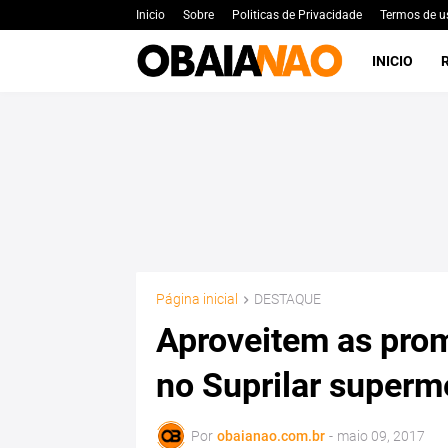
Inicio
Sobre
Politicas de Privacidade
Termos de u
INICIO
Página inicial
DESTAQUE
Aproveitem as pro
no Suprilar super
Por
obaianao.com.br
-
maio 09, 2017