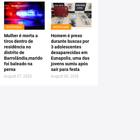
DESTAQUE
DESTAQUE
Mulher é morta a
Homem é preso
tiros dentro de
durante buscas por
residência no
3 adolescentes
distrito de
desaparecidas em
Barrolândia,marido
Eunapolis, uma das
foi baleado na
jovens sumiu após
perna
sair para festa
August 07, 2026
August 06, 2026