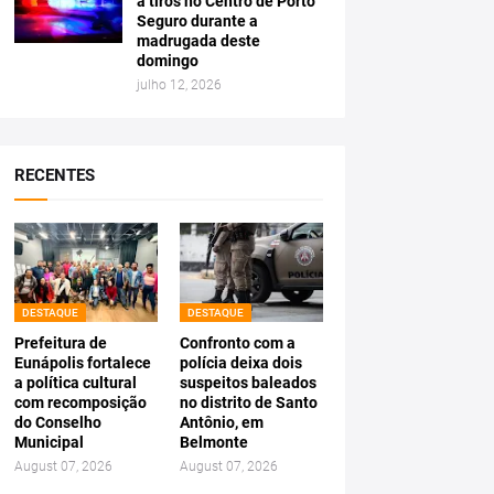
a tiros no Centro de Porto
Seguro durante a
madrugada deste
domingo
julho 12, 2026
RECENTES
DESTAQUE
DESTAQUE
Prefeitura de
Confronto com a
Eunápolis fortalece
polícia deixa dois
a política cultural
suspeitos baleados
com recomposição
no distrito de Santo
do Conselho
Antônio, em
Municipal
Belmonte
August 07, 2026
August 07, 2026