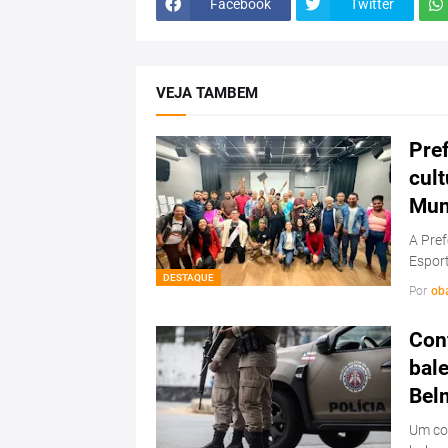
Facebook
Twitter
VEJA TAMBEM
Pref
cul
Mun
A Pref
Esport
DESTAQUE
Por
ob
Conf
bale
Bel
Um con