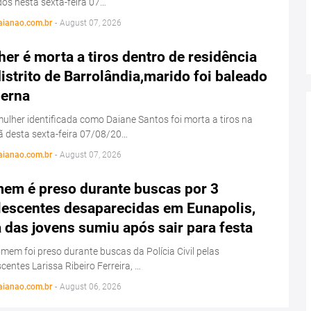
os nesta sexta-feira 07…
aianao.com.br
-
August 07, 2026
er é morta a tiros dentro de residência
istrito de Barrolândia,marido foi baleado
perna
lher identificada como Daiane Santos foi morta a tiros na
 desta sexta-feira 07/08/20…
aianao.com.br
-
August 07, 2026
em é preso durante buscas por 3
lescentes desaparecidas em Eunapolis,
das jovens sumiu após sair para festa
em foi preso durante buscas da Polícia Civil pelas
centes Larissa Ribeiro Ferreira, …
aianao.com.br
-
August 06, 2026