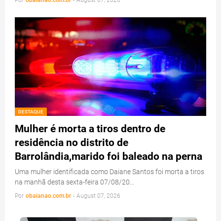
Por
obaianao.com.br
-
August 07, 2026
DESTAQUE
Mulher é morta a tiros dentro de
residência no distrito de
Barrolândia,marido foi baleado na perna
Uma mulher identificada como Daiane Santos foi morta a tiros
na manhã desta sexta-feira 07/08/20…
Por
obaianao.com.br
-
August 07, 2026