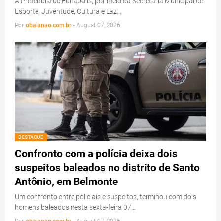
A Prefeitura de Eunápolis, por meio da Secretaria Municipal de
Esporte, Juventude, Cultura e Laz…
Por
obaianao.com.br
-
August 07, 2026
DESTAQUE
Confronto com a polícia deixa dois
suspeitos baleados no distrito de Santo
Antônio, em Belmonte
Um confronto entre policiais e suspeitos, terminou com dois
homens baleados nesta sexta-feira 07…