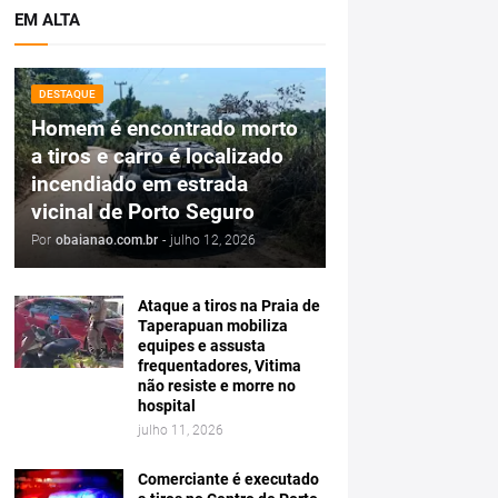
EM ALTA
DESTAQUE
Homem é encontrado morto
a tiros e carro é localizado
incendiado em estrada
vicinal de Porto Seguro
Por
obaianao.com.br
-
julho 12, 2026
Ataque a tiros na Praia de
Taperapuan mobiliza
equipes e assusta
frequentadores, Vitima
não resiste e morre no
hospital
julho 11, 2026
Comerciante é executado