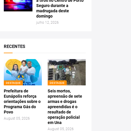
a tiros no Centro de Porto
Seguro durante a
madrugada deste
domingo
julho 12, 2026
RECENTES
DESTAQUE
DESTAQUE
Prefeitura de
Seis mortos,
Eunápolis reforça
apreensão de sete
orientações sobre o
armas e drogas
Programa Gás do
apreendidas é o
Povo
resultado de
operação policial
August 05, 2026
em Una
August 05, 2026