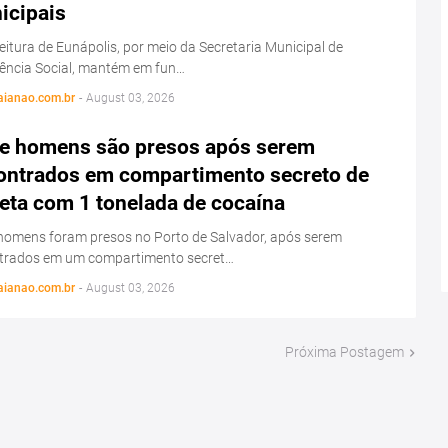
icipais
eitura de Eunápolis, por meio da Secretaria Municipal de
tência Social, mantém em fun…
aianao.com.br
-
August 03, 2026
e homens são presos após serem
ontrados em compartimento secreto de
eta com 1 tonelada de cocaína
homens foram presos no Porto de Salvador, após serem
trados em um compartimento secret…
aianao.com.br
-
August 03, 2026
Próxima Postagem