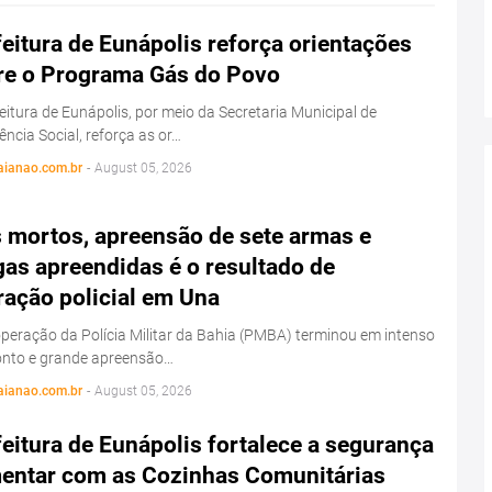
eitura de Eunápolis reforça orientações
re o Programa Gás do Povo
eitura de Eunápolis, por meio da Secretaria Municipal de
ência Social, reforça as or…
aianao.com.br
-
August 05, 2026
s mortos, apreensão de sete armas e
as apreendidas é o resultado de
ração policial em Una
eração da Polícia Militar da Bahia (PMBA) terminou em intenso
onto e grande apreensão…
aianao.com.br
-
August 05, 2026
eitura de Eunápolis fortalece a segurança
mentar com as Cozinhas Comunitárias