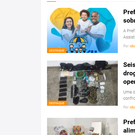
Pref
sob
A Pref
Assist
Por
ob
DESTAQUE
Sei
drog
ope
Uma op
confr
DESTAQUE
Por
ob
Pref
ali