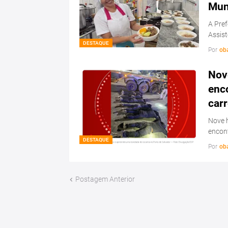
Mun
A Pref
Assis
DESTAQUE
Por
ob
Nov
enc
carr
Nove 
encon
DESTAQUE
Por
ob
Postagem Anterior