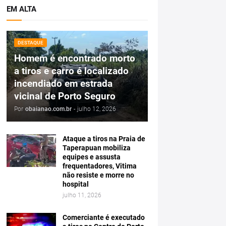
EM ALTA
DESTAQUE
Homem é encontrado morto
a tiros e carro é localizado
incendiado em estrada
vicinal de Porto Seguro
Por
obaianao.com.br
-
julho 12, 2026
Ataque a tiros na Praia de
Taperapuan mobiliza
equipes e assusta
frequentadores, Vitima
não resiste e morre no
hospital
julho 11, 2026
Comerciante é executado