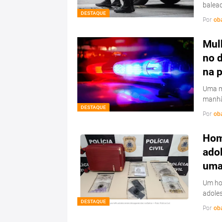
balead
DESTAQUE
Por
ob
Mulh
no d
na 
Uma mu
manhã
DESTAQUE
Por
ob
Hom
ado
uma 
Um hom
adoles
DESTAQUE
Por
ob