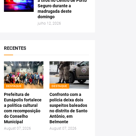
a tiros no Centro de Porto
Seguro durante a
madrugada deste
domingo
julho 12, 2026
RECENTES
DESTAQUE
DESTAQUE
Prefeitura de
Confronto com a
Eunápolis fortalece
polícia deixa dois
a política cultural
suspeitos baleados
com recomposição
no distrito de Santo
do Conselho
Antônio, em
Municipal
Belmonte
August 07, 2026
August 07, 2026