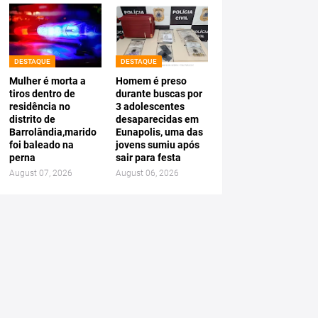
DESTAQUE
DESTAQUE
Mulher é morta a
Homem é preso
tiros dentro de
durante buscas por
residência no
3 adolescentes
distrito de
desaparecidas em
Barrolândia,marido
Eunapolis, uma das
foi baleado na
jovens sumiu após
perna
sair para festa
August 07, 2026
August 06, 2026