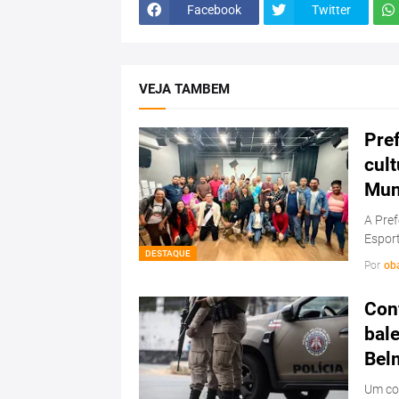
Facebook
Twitter
VEJA TAMBEM
Pref
cul
Mun
A Pref
Esport
DESTAQUE
Por
ob
Conf
bale
Bel
Um con