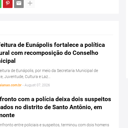
eitura de Eunápolis fortalece a política
tural com recomposição do Conselho
icipal
eitura de Eunápolis, por meio da Secretaria Municipal de
e, Juventude, Cultura e Laz…
aianao.com.br
-
August 07, 2026
ronto com a polícia deixa dois suspeitos
ados no distrito de Santo Antônio, em
monte
fronto entre policiais e suspeitos, terminou com dois homens