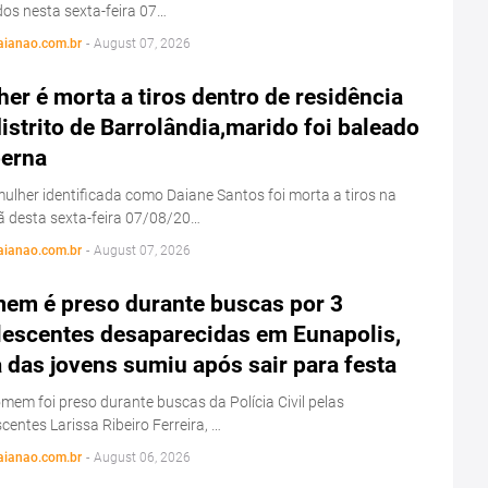
os nesta sexta-feira 07…
aianao.com.br
-
August 07, 2026
er é morta a tiros dentro de residência
istrito de Barrolândia,marido foi baleado
perna
lher identificada como Daiane Santos foi morta a tiros na
 desta sexta-feira 07/08/20…
aianao.com.br
-
August 07, 2026
em é preso durante buscas por 3
lescentes desaparecidas em Eunapolis,
das jovens sumiu após sair para festa
em foi preso durante buscas da Polícia Civil pelas
centes Larissa Ribeiro Ferreira, …
aianao.com.br
-
August 06, 2026