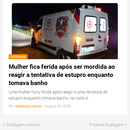
DESTAQUE
Mulher fica ferida após ser mordida ao
reagir a tentativa de estupro enquanto
tomava banho
Uma mulher ficou ferida após reagir a uma tentativa de
estupro enquanto tomava banho, na noite d…
Por
obaianao.com.br
-
August 03, 2026
Postagem Anterior
Próxima Postagem