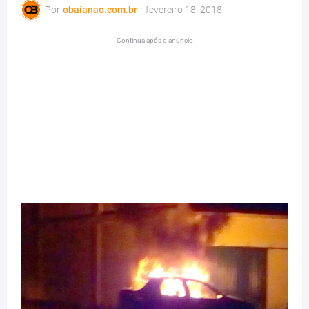
Por
obaianao.com.br
-
fevereiro 18, 2018
Continua após o anuncio