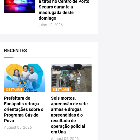
a tiros no Centro de Porto
Seguro durante a
madrugada deste
domingo
julho 12, 2026
RECENTES
DESTAQUE
DESTAQUE
Prefeitura de
Seis mortos,
Eunápolis reforça
apreensão de sete
orientações sobre o
armas e drogas
Programa Gás do
apreendidas é o
Povo
resultado de
operação policial
August 05, 2026
em Una
August 05, 2026