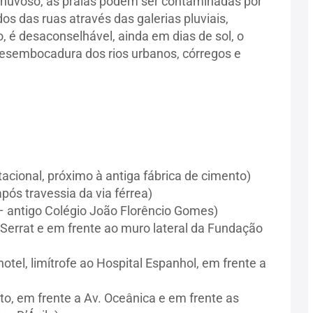
chuvoso, as praias podem ser contaminadas por
dos das ruas através das galerias pluviais,
 é desaconselhável, ainda em dias de sol, o
desembocadura dos rios urbanos, córregos e
acional, próximo à antiga fábrica de cimento)
após travessia da via férrea)
– antigo Colégio João Florêncio Gomes)
Serrat e em frente ao muro lateral da Fundação
otel, limítrofe ao Hospital Espanhol, em frente a
to, em frente a Av. Oceânica e em frente as