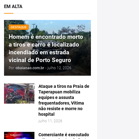
EM ALTA
DESTAQUE
Homem é encontrado morto
a tiros e carro é localizado
incendiado em estrada
vicinal de Porto Seguro
Por
obaianao.com.br
-
julho 12, 2026
Ataque a tiros na Praia de
Taperapuan mobiliza
equipes e assusta
frequentadores, Vitima
não resiste e morre no
hospital
julho 11, 2026
Comerciante é executado