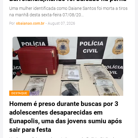
Uma mulher identificada como Daiane Santos foi morta a tiros
na manhã desta sexta-feira 07/08/20…
Por
obaianao.com.br
-
August 07, 2026
DESTAQUE
Homem é preso durante buscas por 3
adolescentes desaparecidas em
Eunapolis, uma das jovens sumiu após
sair para festa