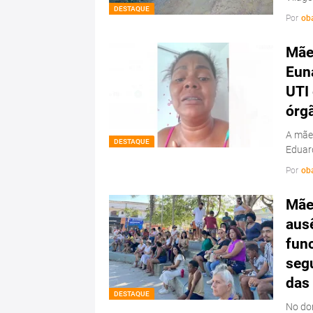
DESTAQUE
Por
ob
Mãe
Euna
UTI 
órg
A mãe 
DESTAQUE
Eduar
Por
ob
Mãe
aus
fun
segu
das
DESTAQUE
No dom