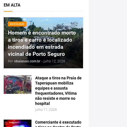
EM ALTA
DESTAQUE
Homem é encontrado morto
a tiros e carro é localizado
incendiado em estrada
vicinal de Porto Seguro
Por
obaianao.com.br
-
julho 12, 2026
Ataque a tiros na Praia de
Taperapuan mobiliza
equipes e assusta
frequentadores, Vitima
não resiste e morre no
hospital
julho 11, 2026
Comerciante é executado