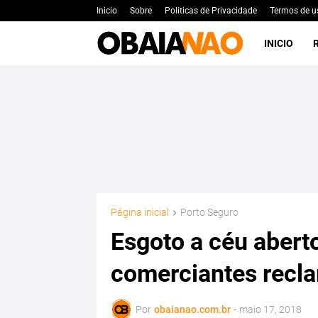
Inicio
Sobre
Politicas de Privacidade
Termos de u
INICIO
Página inicial
Porto Seguro
Esgoto a céu abert
comerciantes recl
Por
obaianao.com.br
-
maio 17, 2018