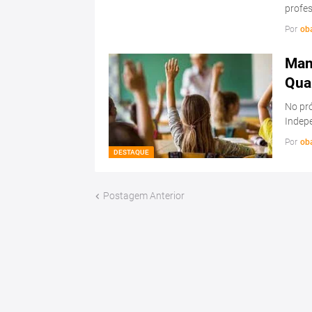
profe
Por
ob
Man
Qua
No pr
Indep
Por
ob
DESTAQUE
Postagem Anterior