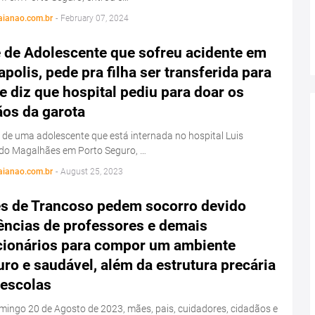
aianao.com.br
-
February 07, 2024
 de Adolescente que sofreu acidente em
polis, pede pra filha ser transferida para
e diz que hospital pediu para doar os
ãos da garota
de uma adolescente que está internada no hospital Luis
do Magalhães em Porto Seguro, …
aianao.com.br
-
August 25, 2023
s de Trancoso pedem socorro devido
ências de professores e demais
cionários para compor um ambiente
ro e saudável, além da estrutura precária
 escolas
ingo 20 de Agosto de 2023, mães, pais, cuidadores, cidadãos e