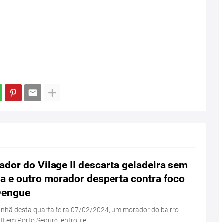
dor do Vilage II descarta geladeira sem
a e outro morador desperta contra foco
Dengue
nhã desta quarta feira 07/02/2024, um morador do bairro
 II em Porto Seguro, entrou e…