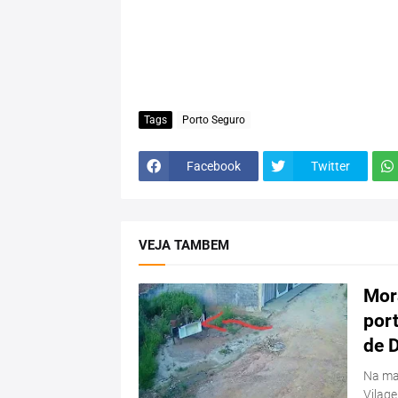
Tags
Porto Seguro
Facebook
Twitter
VEJA TAMBEM
Mora
port
de 
Na ma
Vilage