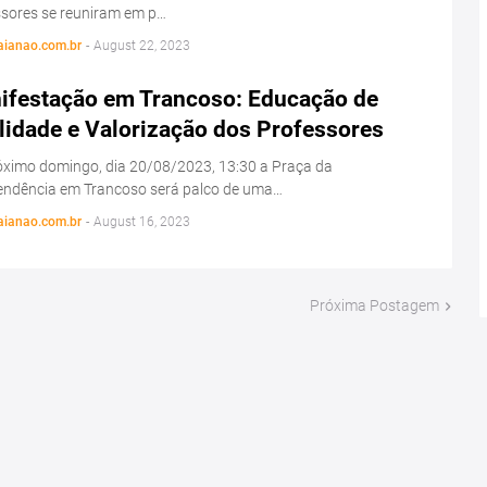
ssores se reuniram em p…
aianao.com.br
-
August 22, 2023
ifestação em Trancoso: Educação de
lidade e Valorização dos Professores
óximo domingo, dia 20/08/2023, 13:30 a Praça da
endência em Trancoso será palco de uma…
aianao.com.br
-
August 16, 2023
Próxima Postagem