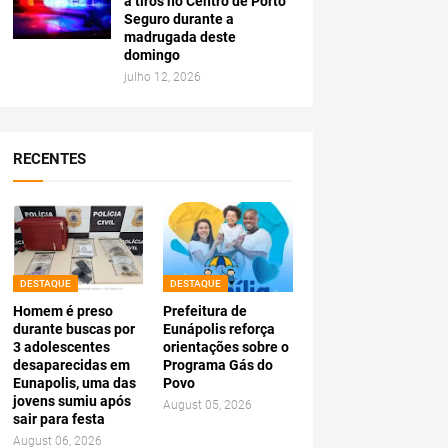
a tiros no Centro de Porto
Seguro durante a
madrugada deste
domingo
julho 12, 2026
RECENTES
DESTAQUE
DESTAQUE
Homem é preso
Prefeitura de
durante buscas por
Eunápolis reforça
3 adolescentes
orientações sobre o
desaparecidas em
Programa Gás do
Eunapolis, uma das
Povo
jovens sumiu após
August 05, 2026
sair para festa
August 06, 2026