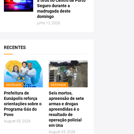
a tiros no Centro de Porto
Seguro durante a
madrugada deste
domingo
julho 12, 2026
RECENTES
DESTAQUE
DESTAQUE
Prefeitura de
Seis mortos,
Eunápolis reforça
apreensão de sete
orientações sobre o
armas e drogas
Programa Gás do
apreendidas é o
Povo
resultado de
operação policial
August 05, 2026
em Una
August 05, 2026