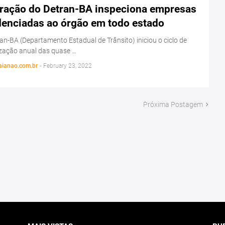
ração do Detran-BA inspeciona empresas
denciadas ao órgão em todo estado
an-BA (Departamento Estadual de Trânsito) iniciou o ciclo de
ização anual das quase …
aianao.com.br
-
February 23, 2022
Próxima Postagem