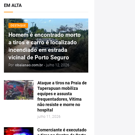
EM ALTA
DESTAQUE
Homem é encontrado morto
a tiros e carro é localizado
incendiado em estrada
vicinal de Porto Seguro
Por
obaianao.com.br
-
julho 12, 2026
Ataque a tiros na Praia de
Taperapuan mobiliza
equipes e assusta
frequentadores, Vitima
não resiste e morre no
hospital
julho 11, 2026
Comerciante é executado