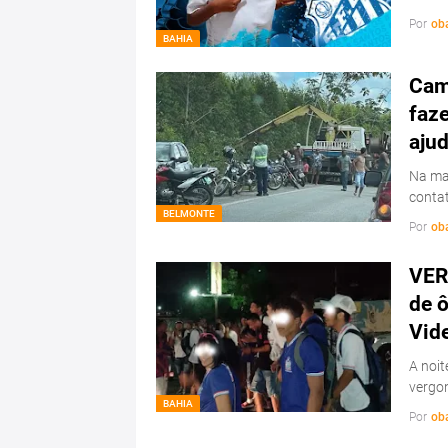
Por
ob
BAHIA
Cam
faz
ajud
Na ma
conta
BELMONTE
Por
ob
VER
de ô
Vid
A noit
vergo
BAHIA
Por
ob