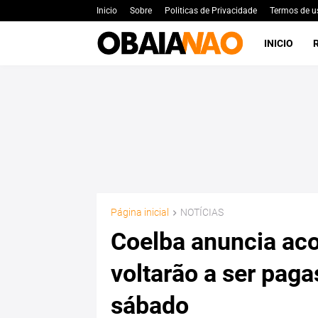
Inicio
Sobre
Politicas de Privacidade
Termos de u
INICIO
Página inicial
NOTÍCIAS
Coelba anuncia aco
voltarão a ser pagas
sábado