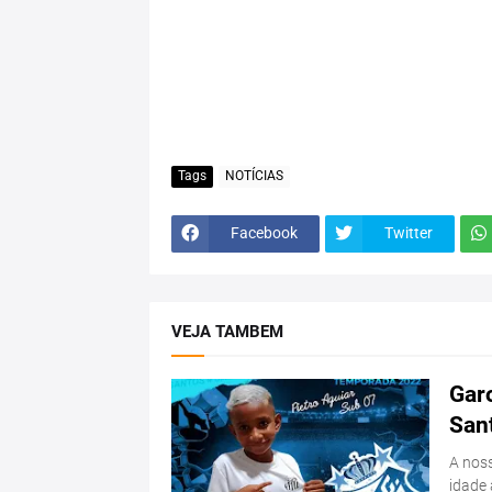
Tags
NOTÍCIAS
Facebook
Twitter
VEJA TAMBEM
Garo
San
A noss
idade 