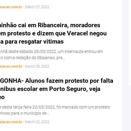
aianao.com.br
-
March 27, 2022
inhão cai em Ribanceira, moradores
em protesto e dizem que Veracel negou
a para resgatar vitimas
nhã deste sábado 26/03/2022, um internauta entrou em
to com a redação do Obaianao, pra…
aianao.com.br
-
March 26, 2022
GONHA- Alunos fazem protesto por falta
nibus escolar em Porto Seguro, veja
eo
e desta terça feira 22/03/2022, foi marcado com um protesto
nhoso para o município de…
aianao.com.br
-
March 22, 2022