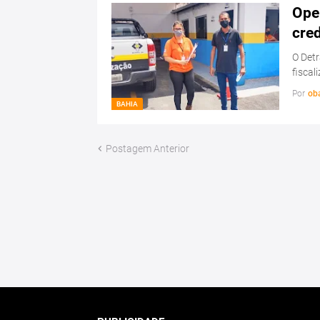
Ope
cre
O Detr
fiscal
Por
ob
BAHIA
Postagem Anterior