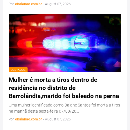
Por
obaianao.com.br
-
August 07, 2026
DESTAQUE
Mulher é morta a tiros dentro de
residência no distrito de
Barrolândia,marido foi baleado na perna
Uma mulher identificada como Daiane Santos foi morta a tiros
na manhã desta sexta-feira 07/08/20…
Por
obaianao.com.br
-
August 07, 2026