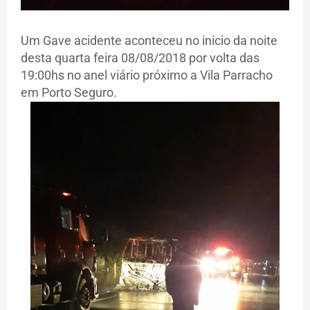
Um Gave acidente aconteceu no inicio da noite
desta quarta feira 08/08/2018 por volta das
19:00hs no anel viário próximo a Vila Parracho
em Porto Seguro.