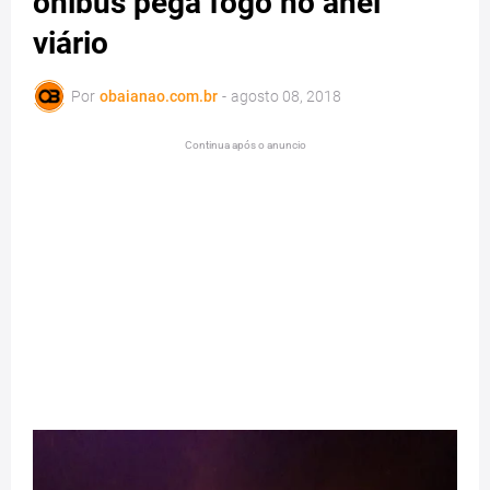
ônibus pega fogo no anel
viário
Por
obaianao.com.br
-
agosto 08, 2018
Continua após o anuncio