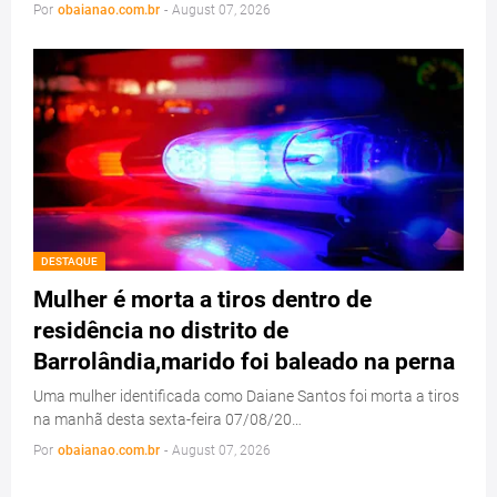
Por
obaianao.com.br
-
August 07, 2026
DESTAQUE
Mulher é morta a tiros dentro de
residência no distrito de
Barrolândia,marido foi baleado na perna
Uma mulher identificada como Daiane Santos foi morta a tiros
na manhã desta sexta-feira 07/08/20…
Por
obaianao.com.br
-
August 07, 2026