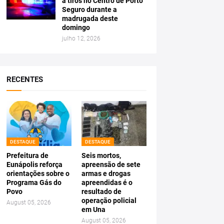
a tiros no Centro de Porto
Seguro durante a
madrugada deste
domingo
julho 12, 2026
RECENTES
DESTAQUE
DESTAQUE
Prefeitura de
Seis mortos,
Eunápolis reforça
apreensão de sete
orientações sobre o
armas e drogas
Programa Gás do
apreendidas é o
Povo
resultado de
operação policial
August 05, 2026
em Una
August 05, 2026