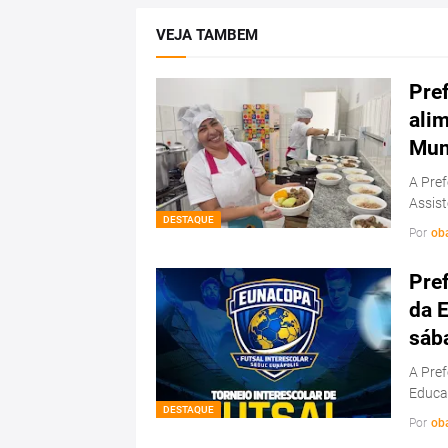
VEJA TAMBEM
Pref
ali
Mun
A Pref
Assis
DESTAQUE
Por
ob
Pref
da E
sáb
A Pref
Educa
DESTAQUE
Por
ob