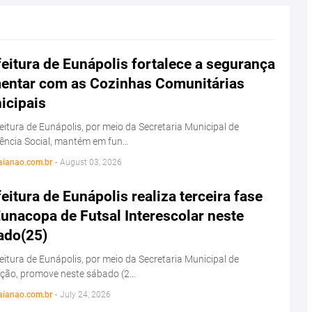
eitura de Eunápolis fortalece a segurança
mentar com as Cozinhas Comunitárias
icipais
eitura de Eunápolis, por meio da Secretaria Municipal de
tência Social, mantém em fun…
aianao.com.br
-
August 03, 2026
eitura de Eunápolis realiza terceira fase
unacopa de Futsal Interescolar neste
ado(25)
eitura de Eunápolis, por meio da Secretaria Municipal de
ção, promove neste sábado (2…
aianao.com.br
-
July 24, 2026