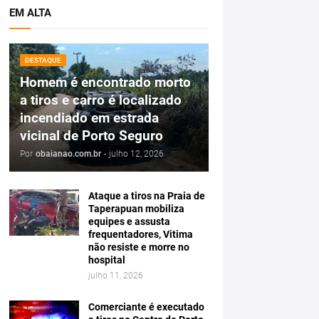
EM ALTA
DESTAQUE
Homem é encontrado morto
a tiros e carro é localizado
incendiado em estrada
vicinal de Porto Seguro
Por
obaianao.com.br
-
julho 12, 2026
Ataque a tiros na Praia de
Taperapuan mobiliza
equipes e assusta
frequentadores, Vitima
não resiste e morre no
hospital
julho 11, 2026
Comerciante é executado