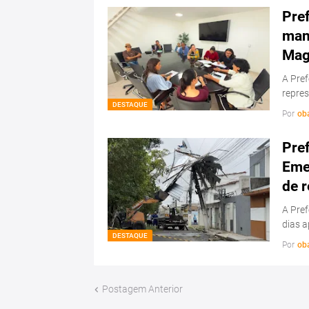
Pref
man
Mag
A Pref
repre
DESTAQUE
Por
ob
Pref
Eme
de 
A Pref
dias 
DESTAQUE
Por
ob
Postagem Anterior