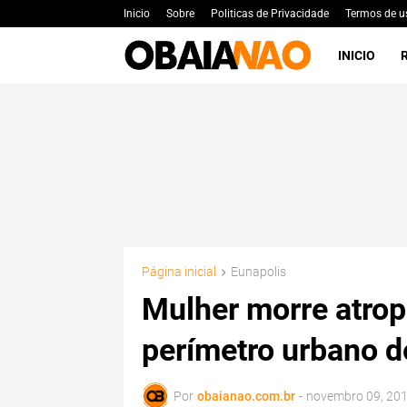
Inicio
Sobre
Politicas de Privacidade
Termos de u
INICIO
Página inicial
Eunapolis
Mulher morre atro
perímetro urbano d
Por
obaianao.com.br
-
novembro 09, 20