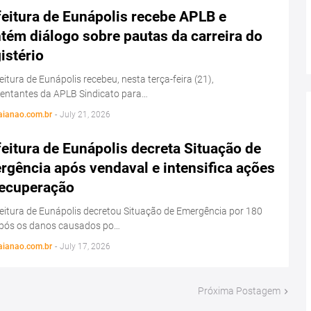
eitura de Eunápolis recebe APLB e
tém diálogo sobre pautas da carreira do
istério
eitura de Eunápolis recebeu, nesta terça-feira (21),
sentantes da APLB Sindicato para…
aianao.com.br
-
July 21, 2026
eitura de Eunápolis decreta Situação de
rgência após vendaval e intensifica ações
recuperação
eitura de Eunápolis decretou Situação de Emergência por 180
após os danos causados po…
aianao.com.br
-
July 17, 2026
Próxima Postagem