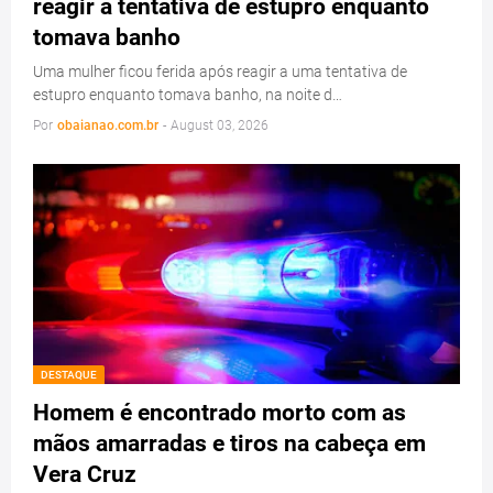
reagir a tentativa de estupro enquanto
tomava banho
Uma mulher ficou ferida após reagir a uma tentativa de
estupro enquanto tomava banho, na noite d…
Por
obaianao.com.br
-
August 03, 2026
DESTAQUE
Homem é encontrado morto com as
mãos amarradas e tiros na cabeça em
Vera Cruz