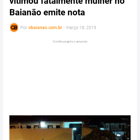
vitimou fatalmente mulher no
Baianão emite nota
Por
obaianao.com.br
-
março 18, 2019
Continua após o anuncio