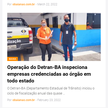
Por
obaianao.com.br
-
March 22, 2022
BAHIA
Operação do Detran-BA inspeciona
empresas credenciadas ao órgão em
todo estado
O Detran-BA (Departamento Estadual de Trânsito) iniciou o
ciclo de fiscalização anual das quase …
Por
obaianao.com.br
-
February 23, 2022