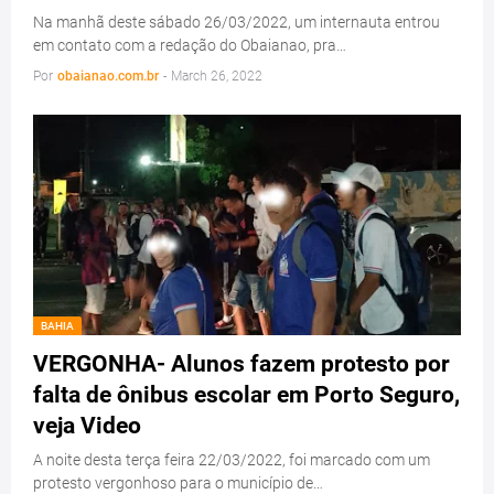
Na manhã deste sábado 26/03/2022, um internauta entrou
em contato com a redação do Obaianao, pra…
Por
obaianao.com.br
-
March 26, 2022
BAHIA
VERGONHA- Alunos fazem protesto por
falta de ônibus escolar em Porto Seguro,
veja Video
A noite desta terça feira 22/03/2022, foi marcado com um
protesto vergonhoso para o município de…