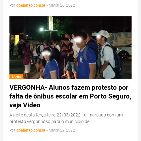
Por
obaianao.com.br
-
March 26, 2022
BAHIA
VERGONHA- Alunos fazem protesto por
falta de ônibus escolar em Porto Seguro,
veja Video
A noite desta terça feira 22/03/2022, foi marcado com um
protesto vergonhoso para o município de…
Por
obaianao.com.br
-
March 22, 2022