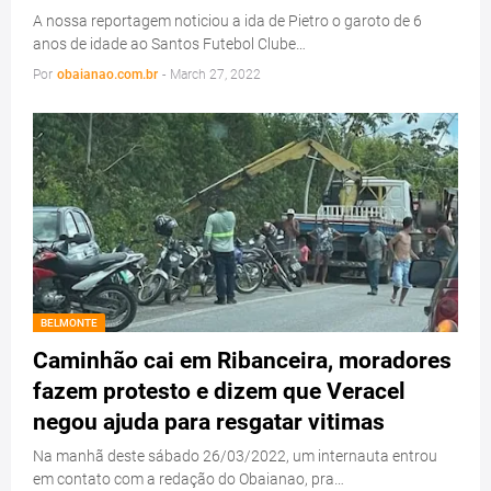
A nossa reportagem noticiou a ida de Pietro o garoto de 6
anos de idade ao Santos Futebol Clube…
Por
obaianao.com.br
-
March 27, 2022
BELMONTE
Caminhão cai em Ribanceira, moradores
fazem protesto e dizem que Veracel
negou ajuda para resgatar vitimas
Na manhã deste sábado 26/03/2022, um internauta entrou
em contato com a redação do Obaianao, pra…