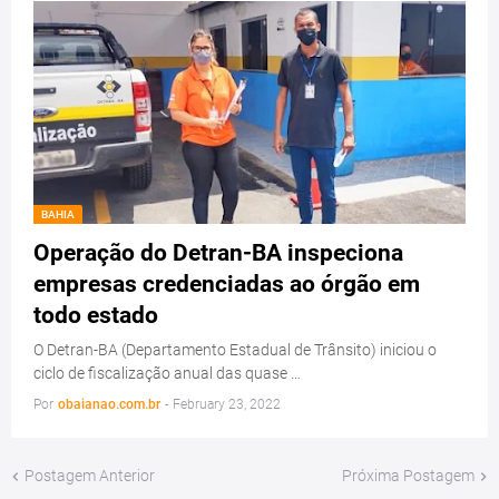
BAHIA
Operação do Detran-BA inspeciona
empresas credenciadas ao órgão em
todo estado
O Detran-BA (Departamento Estadual de Trânsito) iniciou o
ciclo de fiscalização anual das quase …
Por
obaianao.com.br
-
February 23, 2022
Postagem Anterior
Próxima Postagem