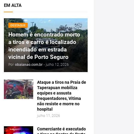
EM ALTA
DESTAQUE
Homem é encontrado morto
a tiros e carro é localizado
incendiado em estrada
vicinal de Porto Seguro
Por
obaianao.com.br
-
julho 12, 2026
Ataque a tiros na Praia de
Taperapuan mobiliza
equipes e assusta
frequentadores, Vitima
não resiste e morre no
hospital
julho 11, 2026
Comerciante é executado