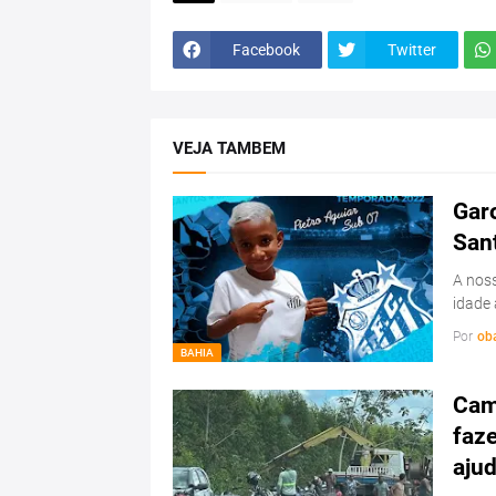
Facebook
Twitter
VEJA TAMBEM
Garo
San
A noss
idade 
Por
ob
BAHIA
Cam
faz
ajud