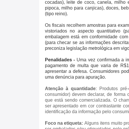
cocadas), leite de coco, canela, milho 
pipoca, milho para canjicas), doces, bebi
(tipo reino).
Os fiscais recolhem amostras para exam
vistoriados no aspecto quantitativo 
embalagem está em conformidade com a
(para checar se as informações descri
preconiza legislação metrológica em vigo
Penalidades -
Uma vez confirmada a irr
pagamento de multa que varia de R$1
apresentar a defesa. Consumidores pod
uma denúncia para apuração.
Atenção à quantidade
: Produtos pré
consumidor) devem declarar, de forma c
que está sendo comercializada. O cha
ser apresentado em cor contrastante com
identificação da informação pelo consumi
Foco na etiqueta:
Alguns itens muito p
ser embalados e/ou etiquetados pelo pr