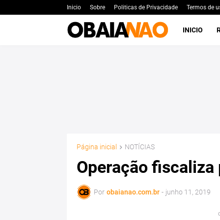
Inicio
Sobre
Politicas de Privacidade
Termos de u
INICIO
Página inicial
NOTÍCIAS
Operação fiscaliza
Por
obaianao.com.br
-
junho 11, 2019