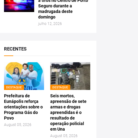
a tiros no Centro de Porto
Seguro durante a
madrugada deste
domingo
julho 12, 2026
RECENTES
DESTAQUE
DESTAQUE
Prefeitura de
Seis mortos,
Eunápolis reforça
apreensão de sete
orientações sobre o
armas e drogas
Programa Gás do
apreendidas é o
Povo
resultado de
operação policial
August 05, 2026
em Una
August 05, 2026