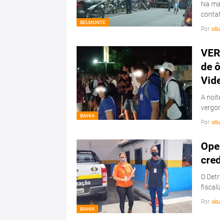
Na ma
conta
BELMONTE
Por
ob
VER
de ô
Vid
A noit
vergo
BAHIA
Por
ob
Ope
cre
O Detr
fiscal
Por
ob
BAHIA