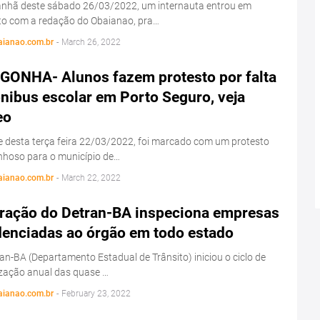
nhã deste sábado 26/03/2022, um internauta entrou em
to com a redação do Obaianao, pra…
aianao.com.br
-
March 26, 2022
GONHA- Alunos fazem protesto por falta
nibus escolar em Porto Seguro, veja
eo
e desta terça feira 22/03/2022, foi marcado com um protesto
nhoso para o município de…
aianao.com.br
-
March 22, 2022
ração do Detran-BA inspeciona empresas
denciadas ao órgão em todo estado
an-BA (Departamento Estadual de Trânsito) iniciou o ciclo de
ização anual das quase …
aianao.com.br
-
February 23, 2022