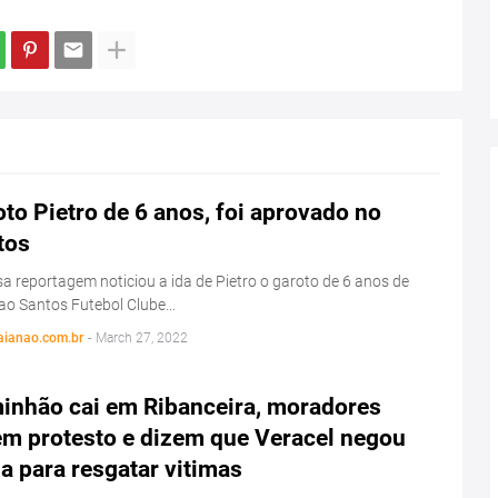
to Pietro de 6 anos, foi aprovado no
tos
a reportagem noticiou a ida de Pietro o garoto de 6 anos de
ao Santos Futebol Clube…
aianao.com.br
-
March 27, 2022
inhão cai em Ribanceira, moradores
em protesto e dizem que Veracel negou
a para resgatar vitimas