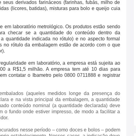
e seus derivados farináceos (farinhas, fubás, milho de
das (licores, batidas), misturas para bolo e queijo cuia
e em laboratório metrológico. Os produtos estão sendo
(para checar se a quantidade do conteúdo dentro da
 quantidade indicada no rótulo) e no aspecto formal
tas no rótulo da embalagem estão de acordo com o que
r).
egularidade em laboratório, a empresa está sujeita ao
00 a R$1,5 milhão. A empresa tem até 10 dias para
em contatar o Ibametro pelo 0800 0711888 e registrar
-embalados (aqueles medidos longe da presença do
lara e na vista principal da embalagem, a quantidade
mado conteúdo nominal (a quantidade declarada) deve
 o fundo onde estiver impresso, de modo a facilitar a
dor.
rocurados nesse período – como doces e bolos – podem
óprio estabelecimento. Nesses casos, a indicação deve