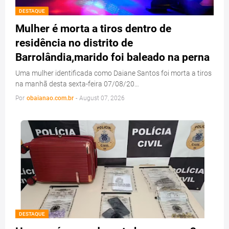
DESTAQUE
Mulher é morta a tiros dentro de
residência no distrito de
Barrolândia,marido foi baleado na perna
Uma mulher identificada como Daiane Santos foi morta a tiros
na manhã desta sexta-feira 07/08/20…
Por
obaianao.com.br
-
August 07, 2026
DESTAQUE