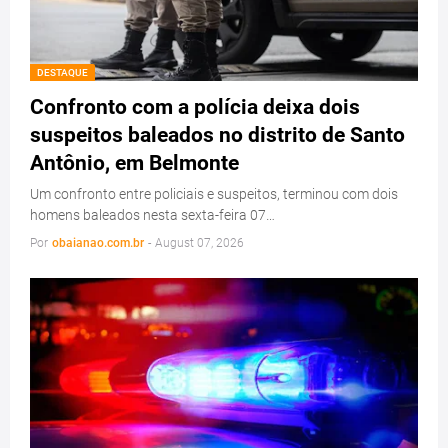
DESTAQUE
Confronto com a polícia deixa dois
suspeitos baleados no distrito de Santo
Antônio, em Belmonte
Um confronto entre policiais e suspeitos, terminou com dois
homens baleados nesta sexta-feira 07…
Por
obaianao.com.br
-
August 07, 2026