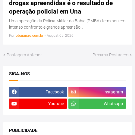
drogas apreendidas é o resultado de
operação policial em Una
Uma operação da Polícia Militar da Bahia (PMBA) terminou em
intenso confronto e grande apreensão…
Por
obaianao.com.br
-
August 05, 2026
Postagem Anterior
Próxima Postagem
SIGA-NOS
Facebook
Instagram
Youtube
Whatsapp
PUBLICIDADE