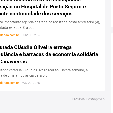
sição no Hospital de Porto Seguro e
ante continuidade dos serviços
 importante agenda de trabalho realizada nesta terça-feira (9),
utada estadual Cláudi…
aianao.com.br
-
June 11, 2026
tada Cláudia Oliveira entrega
ulância e barracas da economia solidária
Canavieiras
tada estadual Cláudia Oliveira realizou, nesta semana, a
ga de uma ambulância para o …
aianao.com.br
-
May 29, 2026
Próxima Postagem