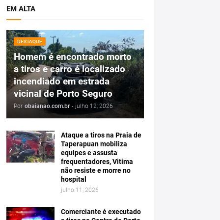
EM ALTA
DESTAQUE
Homem é encontrado morto
a tiros e carro é localizado
incendiado em estrada
vicinal de Porto Seguro
Por
obaianao.com.br
-
julho 12, 2026
Ataque a tiros na Praia de
Taperapuan mobiliza
equipes e assusta
frequentadores, Vitima
não resiste e morre no
hospital
julho 11, 2026
Comerciante é executado