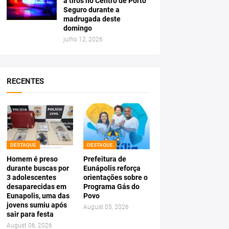
a tiros no Centro de Porto
Seguro durante a
madrugada deste
domingo
julho 12, 2026
RECENTES
DESTAQUE
DESTAQUE
Homem é preso
Prefeitura de
durante buscas por
Eunápolis reforça
3 adolescentes
orientações sobre o
desaparecidas em
Programa Gás do
Eunapolis, uma das
Povo
jovens sumiu após
August 05, 2026
sair para festa
August 06, 2026