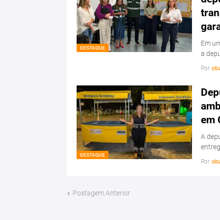
tran
gar
Em uma
DESTAQUE
a dep
Por
ob
Depu
amb
em 
A depu
entre
DESTAQUE
Por
ob
Postagem Anterior