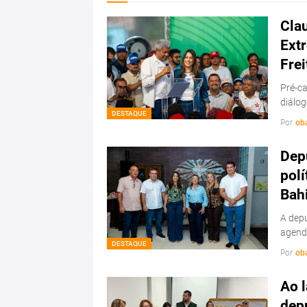
Cla
Ext
Frei
Pré-ca
diálo
DESTAQUE
Por
ob
Depu
polí
Bah
A depu
agenda
DESTAQUE
Por
ob
Ao l
dep