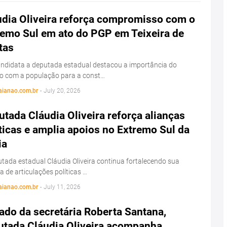
udia Oliveira reforça compromisso com o
remo Sul em ato do PGP em Teixeira de
tas
ndidata a deputada estadual destacou a importância do
go com a população para a const…
aianao.com.br
-
July 20, 2026
tada Cláudia Oliveira reforça alianças
ticas e amplia apoios no Extremo Sul da
ia
tada estadual Cláudia Oliveira continua fortalecendo sua
 de articulações políticas …
aianao.com.br
-
July 11, 2026
ado da secretária Roberta Santana,
utada Cláudia Oliveira acompanha