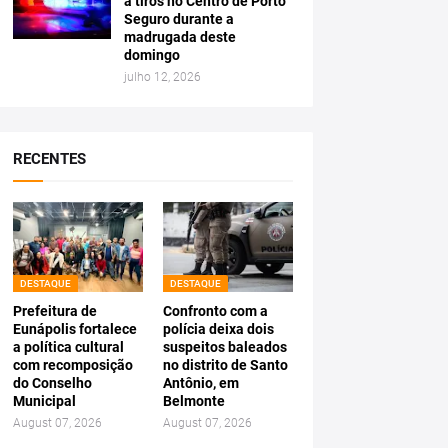
a tiros no Centro de Porto
Seguro durante a
madrugada deste
domingo
julho 12, 2026
RECENTES
DESTAQUE
DESTAQUE
Prefeitura de
Confronto com a
Eunápolis fortalece
polícia deixa dois
a política cultural
suspeitos baleados
com recomposição
no distrito de Santo
do Conselho
Antônio, em
Municipal
Belmonte
August 07, 2026
August 07, 2026