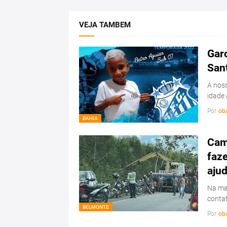
VEJA TAMBEM
Garo
San
A noss
idade 
Por
ob
BAHIA
Cam
faz
ajud
Na ma
conta
BELMONTE
Por
ob