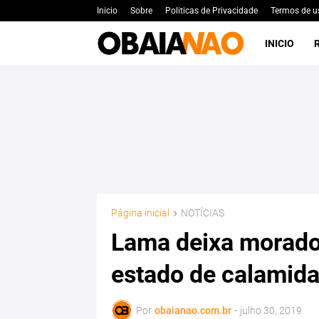
Inicio
Sobre
Politicas de Privacidade
Termos de u
INICIO
Página inicial
NOTÍCIAS
Lama deixa morado
estado de calamid
Por
obaianao.com.br
-
julho 30, 2019