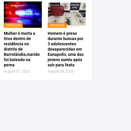
DESTAQUE
DESTAQUE
Mulher é morta a
Homem é preso
tiros dentro de
durante buscas por
residência no
3 adolescentes
distrito de
desaparecidas em
Barrolândia,marido
Eunapolis, uma das
foi baleado na
jovens sumiu após
perna
sair para festa
August 07, 2026
August 06, 2026