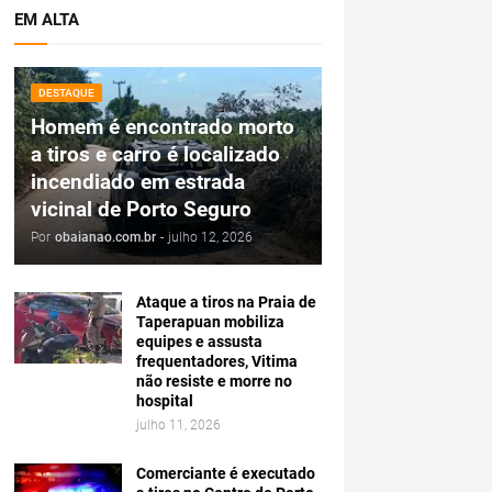
EM ALTA
DESTAQUE
Homem é encontrado morto
a tiros e carro é localizado
incendiado em estrada
vicinal de Porto Seguro
Por
obaianao.com.br
-
julho 12, 2026
Ataque a tiros na Praia de
Taperapuan mobiliza
equipes e assusta
frequentadores, Vitima
não resiste e morre no
hospital
julho 11, 2026
Comerciante é executado