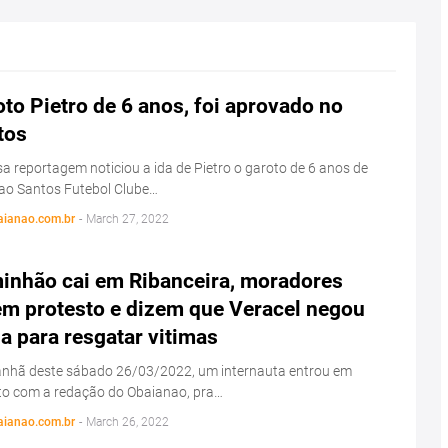
to Pietro de 6 anos, foi aprovado no
tos
a reportagem noticiou a ida de Pietro o garoto de 6 anos de
ao Santos Futebol Clube…
aianao.com.br
-
March 27, 2022
inhão cai em Ribanceira, moradores
em protesto e dizem que Veracel negou
a para resgatar vitimas
nhã deste sábado 26/03/2022, um internauta entrou em
to com a redação do Obaianao, pra…
aianao.com.br
-
March 26, 2022