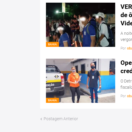
VER
de ô
Vid
A noit
vergo
BAHIA
Por
ob
Ope
cre
O Detr
fiscal
Por
ob
BAHIA
Postagem Anterior