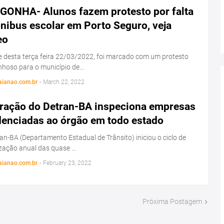
GONHA- Alunos fazem protesto por falta
nibus escolar em Porto Seguro, veja
eo
e desta terça feira 22/03/2022, foi marcado com um protesto
nhoso para o município de…
aianao.com.br
-
March 22, 2022
ração do Detran-BA inspeciona empresas
denciadas ao órgão em todo estado
an-BA (Departamento Estadual de Trânsito) iniciou o ciclo de
ização anual das quase …
aianao.com.br
-
February 23, 2022
Próxima Postagem