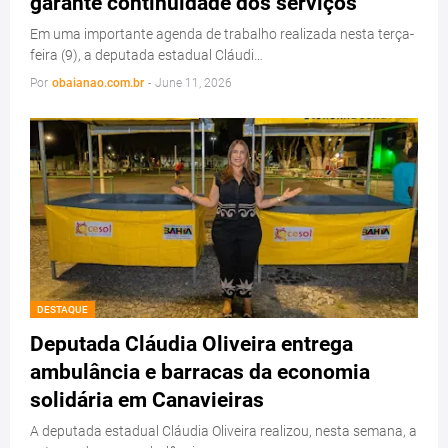
garante continuidade dos serviços
Em uma importante agenda de trabalho realizada nesta terça-
feira (9), a deputada estadual Cláudi…
Por
obaianao.com.br
-
June 11, 2026
DESTAQUE
Deputada Cláudia Oliveira entrega
ambulância e barracas da economia
solidária em Canavieiras
A deputada estadual Cláudia Oliveira realizou, nesta semana, a