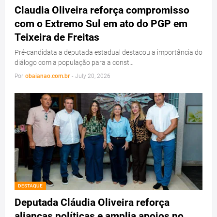
Claudia Oliveira reforça compromisso
com o Extremo Sul em ato do PGP em
Teixeira de Freitas
Pré-candidata a deputada estadual destacou a importância do
diálogo com a população para a const…
Por
obaianao.com.br
-
July 20, 2026
DESTAQUE
Deputada Cláudia Oliveira reforça
alianças políticas e amplia apoios no