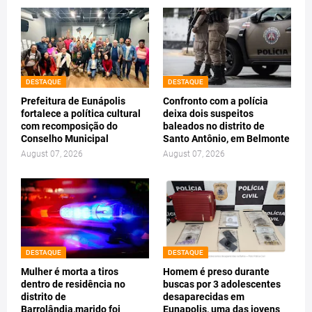
DESTAQUE
DESTAQUE
Prefeitura de Eunápolis
Confronto com a polícia
fortalece a política cultural
deixa dois suspeitos
com recomposição do
baleados no distrito de
Conselho Municipal
Santo Antônio, em Belmonte
August 07, 2026
August 07, 2026
DESTAQUE
DESTAQUE
Mulher é morta a tiros
Homem é preso durante
dentro de residência no
buscas por 3 adolescentes
distrito de
desaparecidas em
Barrolândia,marido foi
Eunapolis, uma das jovens