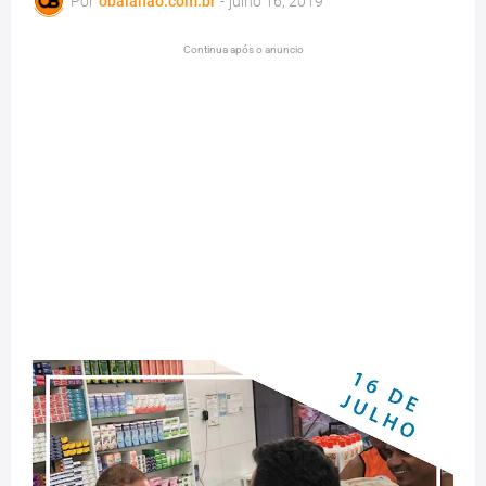
Por
obaianao.com.br
-
julho 16, 2019
Continua após o anuncio