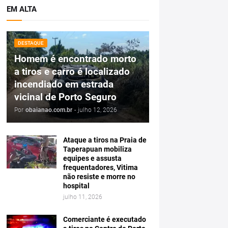
EM ALTA
DESTAQUE
Homem é encontrado morto
a tiros e carro é localizado
incendiado em estrada
vicinal de Porto Seguro
Por
obaianao.com.br
-
julho 12, 2026
Ataque a tiros na Praia de
Taperapuan mobiliza
equipes e assusta
frequentadores, Vitima
não resiste e morre no
hospital
julho 11, 2026
Comerciante é executado