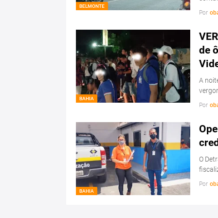
BELMONTE
Por
ob
VER
de ô
Vid
A noit
vergo
BAHIA
Por
ob
Ope
cre
O Detr
fiscal
Por
ob
BAHIA