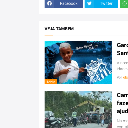
Facebook
Twitter
VEJA TAMBEM
Garo
San
A noss
idade 
Por
ob
BAHIA
Cam
faz
ajud
Na ma
conta