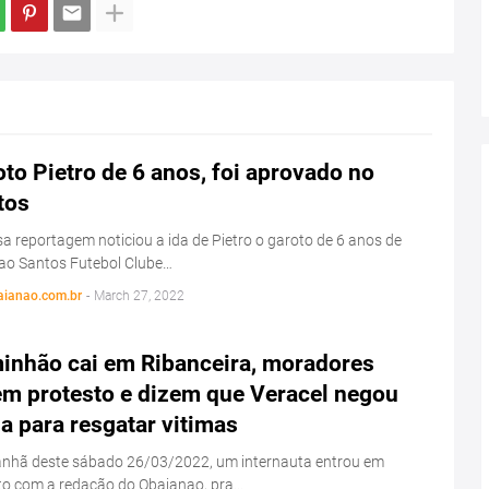
to Pietro de 6 anos, foi aprovado no
tos
a reportagem noticiou a ida de Pietro o garoto de 6 anos de
ao Santos Futebol Clube…
aianao.com.br
-
March 27, 2022
inhão cai em Ribanceira, moradores
em protesto e dizem que Veracel negou
a para resgatar vitimas
nhã deste sábado 26/03/2022, um internauta entrou em
to com a redação do Obaianao, pra…