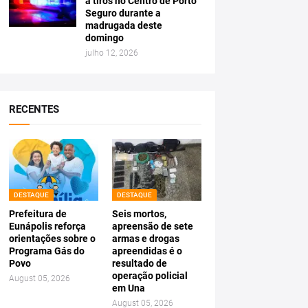
a tiros no Centro de Porto
Seguro durante a
madrugada deste
domingo
julho 12, 2026
RECENTES
DESTAQUE
DESTAQUE
Prefeitura de
Seis mortos,
Eunápolis reforça
apreensão de sete
orientações sobre o
armas e drogas
Programa Gás do
apreendidas é o
Povo
resultado de
operação policial
August 05, 2026
em Una
August 05, 2026