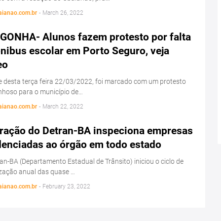
aianao.com.br
-
March 26, 2022
GONHA- Alunos fazem protesto por falta
nibus escolar em Porto Seguro, veja
eo
e desta terça feira 22/03/2022, foi marcado com um protesto
nhoso para o município de…
aianao.com.br
-
March 22, 2022
ração do Detran-BA inspeciona empresas
denciadas ao órgão em todo estado
an-BA (Departamento Estadual de Trânsito) iniciou o ciclo de
ização anual das quase …
aianao.com.br
-
February 23, 2022