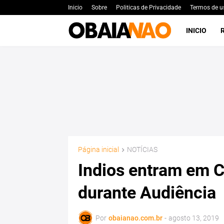
Inicio
Sobre
Politicas de Privacidade
Termos de u
INICIO
Página inicial
NOTÍCIAS
Indios entram em 
durante Audiência
Por
obaianao.com.br
-
agosto 13, 2019