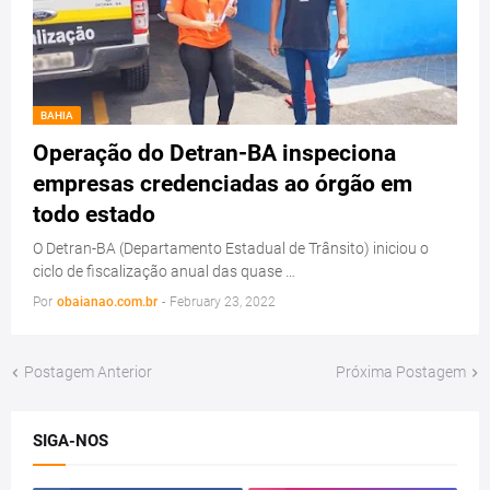
BAHIA
Operação do Detran-BA inspeciona
empresas credenciadas ao órgão em
todo estado
O Detran-BA (Departamento Estadual de Trânsito) iniciou o
ciclo de fiscalização anual das quase …
Por
obaianao.com.br
-
February 23, 2022
Postagem Anterior
Próxima Postagem
SIGA-NOS