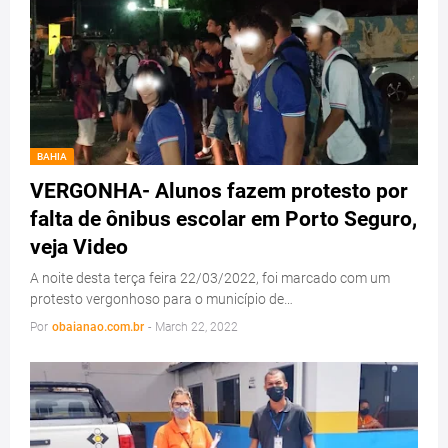
BAHIA
VERGONHA- Alunos fazem protesto por
falta de ônibus escolar em Porto Seguro,
veja Video
A noite desta terça feira 22/03/2022, foi marcado com um
protesto vergonhoso para o município de…
Por
obaianao.com.br
-
March 22, 2022