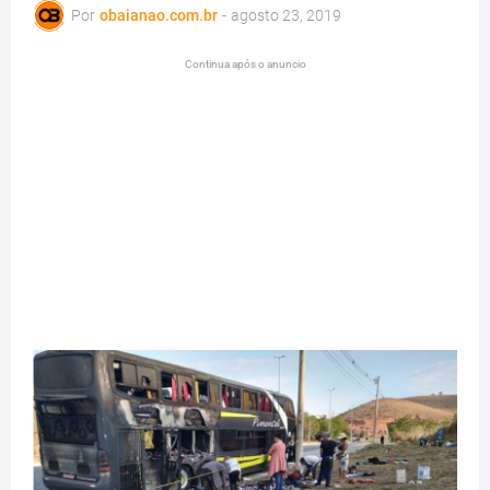
Por
obaianao.com.br
-
agosto 23, 2019
Continua após o anuncio