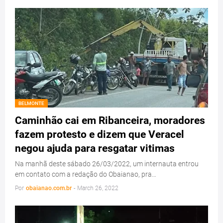
BELMONTE
Caminhão cai em Ribanceira, moradores
fazem protesto e dizem que Veracel
negou ajuda para resgatar vitimas
Na manhã deste sábado 26/03/2022, um internauta entrou
em contato com a redação do Obaianao, pra…
Por
obaianao.com.br
-
March 26, 2022