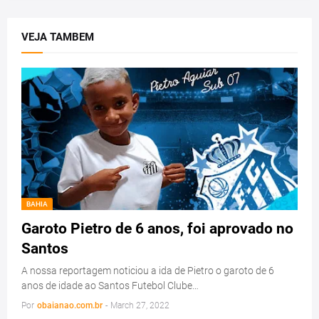
VEJA TAMBEM
BAHIA
Garoto Pietro de 6 anos, foi aprovado no
Santos
A nossa reportagem noticiou a ida de Pietro o garoto de 6
anos de idade ao Santos Futebol Clube…
Por
obaianao.com.br
-
March 27, 2022