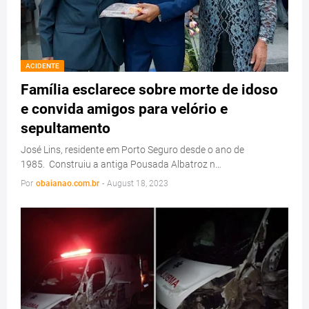
ACIDENTE
Família esclarece sobre morte de idoso
e convida amigos para velório e
sepultamento
José Lins, residente em Porto Seguro desde o ano de
1985. Construiu a antiga Pousada Albatroz n…
Por
obaianao.com.br
-
August 18, 2023