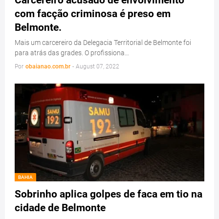
Carcereiro acusado de envolvimento
com facção criminosa é preso em
Belmonte.
Mais um carcereiro da Delegacia Territorial de Belmonte foi
para atrás das grades. O profissiona…
Por
obaianao.com.br
-
August 07, 2022
BAHIA
Sobrinho aplica golpes de faca em tio na
cidade de Belmonte