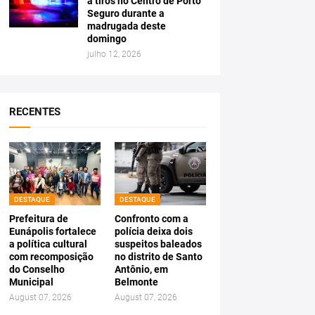
a tiros no Centro de Porto
Seguro durante a
madrugada deste
domingo
julho 12, 2026
RECENTES
DESTAQUE
DESTAQUE
Prefeitura de
Confronto com a
Eunápolis fortalece
polícia deixa dois
a política cultural
suspeitos baleados
com recomposição
no distrito de Santo
do Conselho
Antônio, em
Municipal
Belmonte
August 07, 2026
August 07, 2026