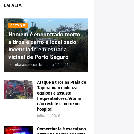
EM ALTA
DESTAQUE
Homem é encontrado morto
a tiros e carro é localizado
incendiado em estrada
vicinal de Porto Seguro
Por
obaianao.com.br
-
julho 12, 2026
Ataque a tiros na Praia de
Taperapuan mobiliza
equipes e assusta
frequentadores, Vitima
não resiste e morre no
hospital
julho 11, 2026
Comerciante é executado