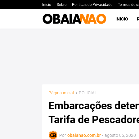
Inicio
Sobre
Politicas de Privacidade
Termos de u
INICIO
Página inicial
POLICIAL
Embarcações deteri
Tarifa de Pescador
Por
obaianao.com.br
-
agosto 05, 2020