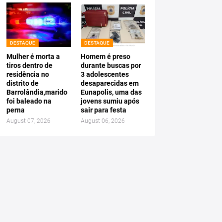
DESTAQUE
DESTAQUE
Mulher é morta a
Homem é preso
tiros dentro de
durante buscas por
residência no
3 adolescentes
distrito de
desaparecidas em
Barrolândia,marido
Eunapolis, uma das
foi baleado na
jovens sumiu após
perna
sair para festa
August 07, 2026
August 06, 2026