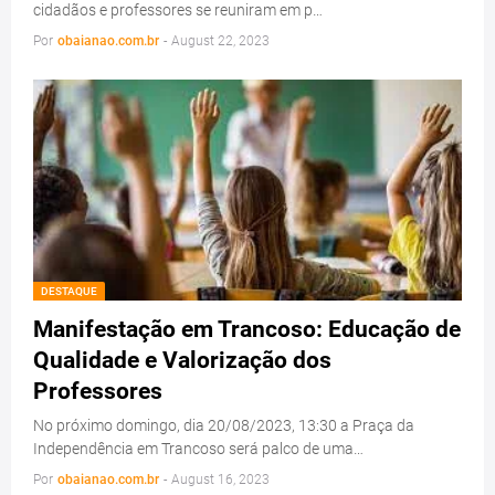
cidadãos e professores se reuniram em p…
Por
obaianao.com.br
-
August 22, 2023
DESTAQUE
Manifestação em Trancoso: Educação de
Qualidade e Valorização dos
Professores
No próximo domingo, dia 20/08/2023, 13:30 a Praça da
Independência em Trancoso será palco de uma…
Por
obaianao.com.br
-
August 16, 2023