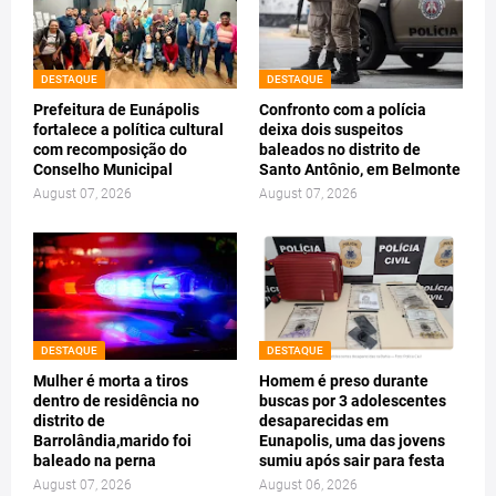
DESTAQUE
DESTAQUE
Prefeitura de Eunápolis
Confronto com a polícia
fortalece a política cultural
deixa dois suspeitos
com recomposição do
baleados no distrito de
Conselho Municipal
Santo Antônio, em Belmonte
August 07, 2026
August 07, 2026
DESTAQUE
DESTAQUE
Mulher é morta a tiros
Homem é preso durante
dentro de residência no
buscas por 3 adolescentes
distrito de
desaparecidas em
Barrolândia,marido foi
Eunapolis, uma das jovens
baleado na perna
sumiu após sair para festa
August 07, 2026
August 06, 2026