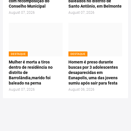
com recomposição do
baleados no distrito de
Conselho Municipal
Santo Antônio, em Belmonte
August 07, 2026
August 07, 2026
DESTAQUE
DESTAQUE
Mulher é morta a tiros
Homem é preso durante
dentro de residência no
buscas por 3 adolescentes
distrito de
desaparecidas em
Barrolândia,marido foi
Eunapolis, uma das jovens
baleado na perna
sumiu após sair para festa
August 07, 2026
August 06, 2026