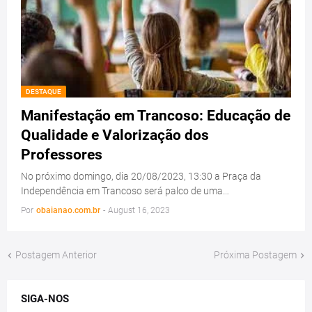
DESTAQUE
Manifestação em Trancoso: Educação de
Qualidade e Valorização dos
Professores
No próximo domingo, dia 20/08/2023, 13:30 a Praça da
Independência em Trancoso será palco de uma…
Por
obaianao.com.br
-
August 16, 2023
Postagem Anterior
Próxima Postagem
SIGA-NOS