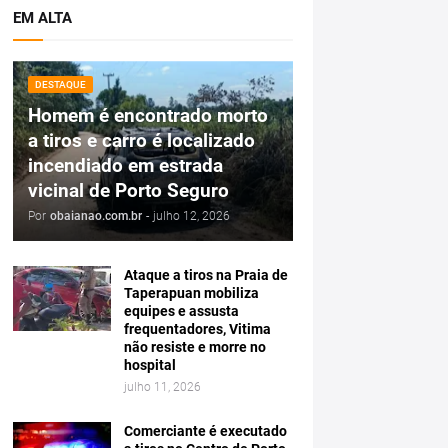
EM ALTA
DESTAQUE
Homem é encontrado morto
a tiros e carro é localizado
incendiado em estrada
vicinal de Porto Seguro
Por
obaianao.com.br
-
julho 12, 2026
Ataque a tiros na Praia de
Taperapuan mobiliza
equipes e assusta
frequentadores, Vitima
não resiste e morre no
hospital
julho 11, 2026
Comerciante é executado