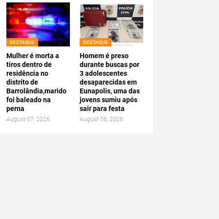
DESTAQUE
DESTAQUE
Mulher é morta a
Homem é preso
tiros dentro de
durante buscas por
residência no
3 adolescentes
distrito de
desaparecidas em
Barrolândia,marido
Eunapolis, uma das
foi baleado na
jovens sumiu após
perna
sair para festa
August 07, 2026
August 06, 2026