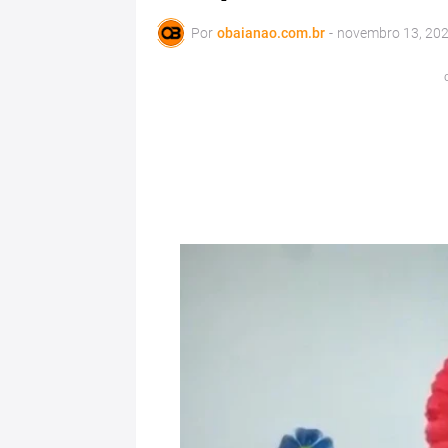
Por
obaianao.com.br
-
novembro 13, 20