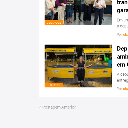
tran
gar
Em uma
DESTAQUE
a dep
Por
ob
Depu
amb
em 
A depu
entre
DESTAQUE
Por
ob
Postagem Anterior