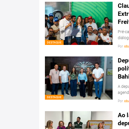
Cla
Ext
Frei
Pré-ca
diálo
DESTAQUE
Por
ob
Depu
polí
Bah
A depu
agenda
DESTAQUE
Por
ob
Ao l
dep