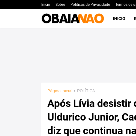
Inicio
Sobre
Politicas de Privacidade
Termos de u
INICIO
Página inicial
POLÍTICA
Após Lívia desistir
Uldurico Junior, Ca
diz que continua na