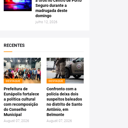
a tiros no Centro de Porto
Seguro durante a
madrugada deste
domingo
julho 12, 2026
RECENTES
DESTAQUE
DESTAQUE
Prefeitura de
Confronto com a
Eunápolis fortalece
polícia deixa dois
a política cultural
suspeitos baleados
com recomposição
no distrito de Santo
do Conselho
Antônio, em
Municipal
Belmonte
August 07, 2026
August 07, 2026