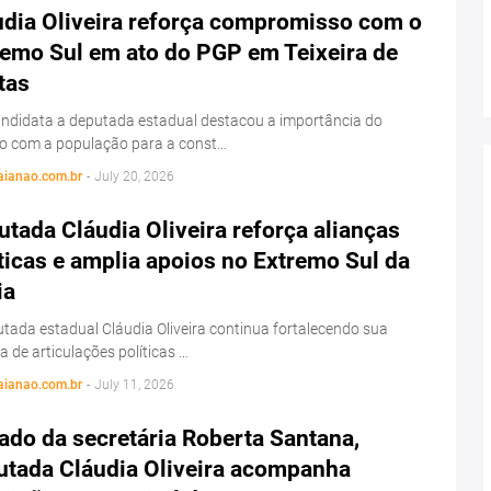
udia Oliveira reforça compromisso com o
remo Sul em ato do PGP em Teixeira de
tas
ndidata a deputada estadual destacou a importância do
go com a população para a const…
aianao.com.br
-
July 20, 2026
tada Cláudia Oliveira reforça alianças
ticas e amplia apoios no Extremo Sul da
ia
tada estadual Cláudia Oliveira continua fortalecendo sua
 de articulações políticas …
aianao.com.br
-
July 11, 2026
ado da secretária Roberta Santana,
utada Cláudia Oliveira acompanha