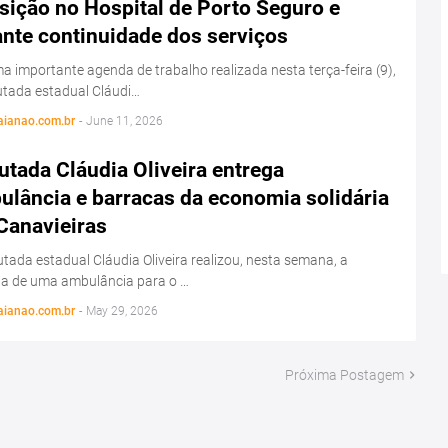
sição no Hospital de Porto Seguro e
ante continuidade dos serviços
 importante agenda de trabalho realizada nesta terça-feira (9),
utada estadual Cláudi…
aianao.com.br
-
June 11, 2026
tada Cláudia Oliveira entrega
ulância e barracas da economia solidária
Canavieiras
tada estadual Cláudia Oliveira realizou, nesta semana, a
ga de uma ambulância para o …
aianao.com.br
-
May 29, 2026
Próxima Postagem