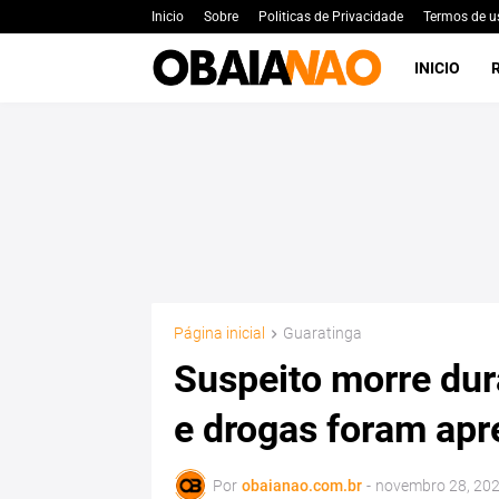
Inicio
Sobre
Politicas de Privacidade
Termos de u
INICIO
Página inicial
Guaratinga
Suspeito morre dur
e drogas foram apr
Por
obaianao.com.br
-
novembro 28, 20