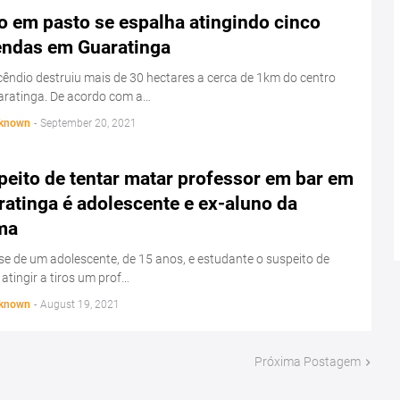
o em pasto se espalha atingindo cinco
endas em Guaratinga
êndio destruiu mais de 30 hectares a cerca de 1km do centro
aratinga. De acordo com a…
known
-
September 20, 2021
peito de tentar matar professor em bar em
atinga é adolescente e ex-aluno da
ma
se de um adolescente, de 15 anos, e estudante o suspeito de
 atingir a tiros um prof…
known
-
August 19, 2021
Próxima Postagem