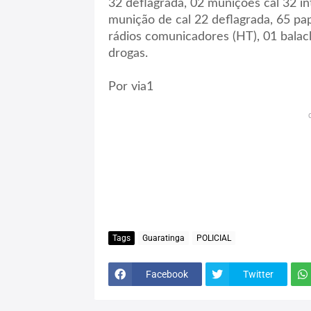
32 deflagrada, 02 munições cal 32 in
munição de cal 22 deflagrada, 65 pa
rádios comunicadores (HT), 01 balac
drogas.
Por via1
Tags
Guaratinga
POLICIAL
Facebook
Twitter