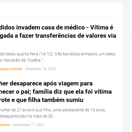
didos invadem casa de médico - Vítima é
gada a fazer transferências de valores via
de desta quarta-feira (14/12), três bandidos armados, um deles
o macacão da "Coelba “…
aianao.com.br
-
December 14, 2022
her desaparece após viagem para
ecer o pai; família diz que ela foi vítima
rote e que filha também sumiu
lher de 27 anos e sua filha, uma adolescente de 15 anos,
 desaparecidas há mais de 30…
known
-
November 17, 2021