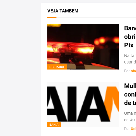
VEJA TAMBEM
Ban
obri
Pix
Na tar
usand
DESTAQUE
Por
ob
Mul
conh
de t
Uma mu
estão
BAHIA
Por
Un