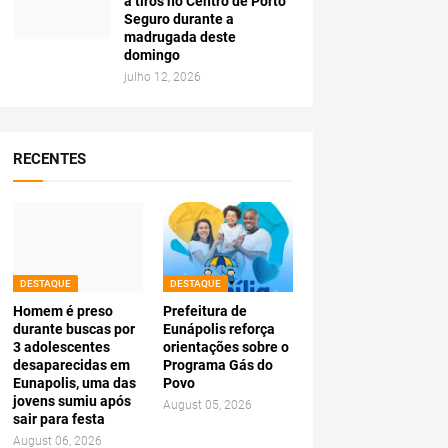
a tiros no Centro de Porto
Seguro durante a
madrugada deste
domingo
julho 12, 2026
RECENTES
DESTAQUE
DESTAQUE
Homem é preso
Prefeitura de
durante buscas por
Eunápolis reforça
3 adolescentes
orientações sobre o
desaparecidas em
Programa Gás do
Eunapolis, uma das
Povo
jovens sumiu após
August 05, 2026
sair para festa
August 06, 2026