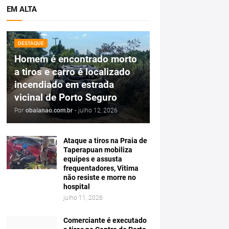
EM ALTA
DESTAQUE
Homem é encontrado morto
a tiros e carro é localizado
incendiado em estrada
vicinal de Porto Seguro
Por
obaianao.com.br
-
julho 12, 2026
Ataque a tiros na Praia de
Taperapuan mobiliza
equipes e assusta
frequentadores, Vitima
não resiste e morre no
hospital
julho 11, 2026
Comerciante é executado