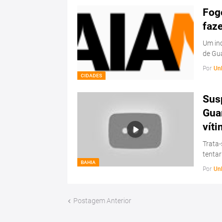
Fog
faz
Um inc
de Gu
Por
Un
CIDADES
Sus
Guar
víti
Trata-
tentar
BAHIA
Por
Un
Postagem Anterior