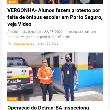
BAHIA
VERGONHA- Alunos fazem protesto por
falta de ônibus escolar em Porto Seguro,
veja Video
A noite desta terça feira 22/03/2022, foi marcado com um
protesto vergonhoso para o município de…
Por
obaianao.com.br
-
March 22, 2022
BAHIA
Operação do Detran-BA inspeciona