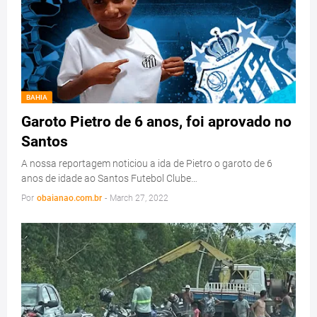
BAHIA
Garoto Pietro de 6 anos, foi aprovado no
Santos
A nossa reportagem noticiou a ida de Pietro o garoto de 6
anos de idade ao Santos Futebol Clube…
Por
obaianao.com.br
-
March 27, 2022