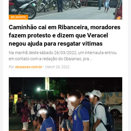
BELMONTE
Caminhão cai em Ribanceira, moradores
fazem protesto e dizem que Veracel
negou ajuda para resgatar vitimas
Na manhã deste sábado 26/03/2022, um internauta entrou
em contato com a redação do Obaianao, pra…
Por
obaianao.com.br
-
March 26, 2022