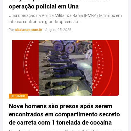
operação policial em Una
Uma operação da Polícia Militar da Bahia (PMBA) terminou em
intenso confronto e grande apreensão…
Por
obaianao.com.br
-
August 05, 2026
DESTAQUE
Nove homens são presos após serem
encontrados em compartimento secreto
de carreta com 1 tonelada de cocaína