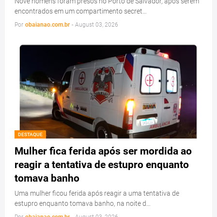
Nove homens foram presos no Porto de Salvador, após serem
encontrados em um compartimento secret…
Por
obaianao.com.br
-
August 03, 2026
DESTAQUE
Mulher fica ferida após ser mordida ao
reagir a tentativa de estupro enquanto
tomava banho
Uma mulher ficou ferida após reagir a uma tentativa de
estupro enquanto tomava banho, na noite d…
Por
obaianao.com.br
-
August 03, 2026