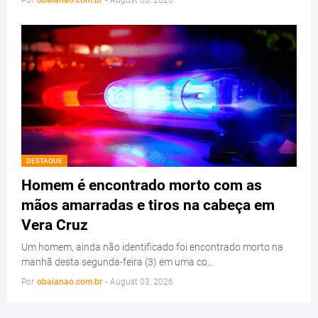
DESTAQUE
Homem é encontrado morto com as
mãos amarradas e tiros na cabeça em
Vera Cruz
Um homem, ainda não identificado foi encontrado morto na
manhã desta segunda-feira (3) em uma co…
Por
obaianao.com.br
-
August 03, 2026