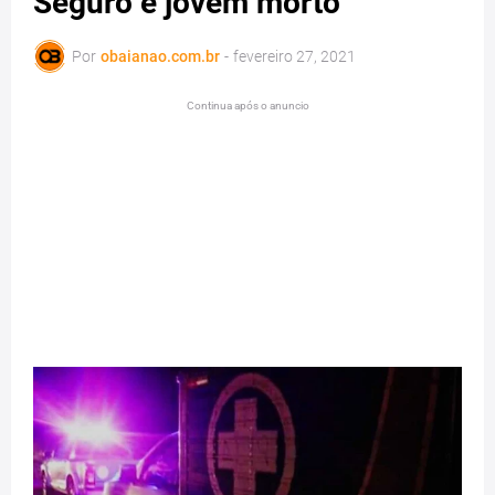
Seguro e jovem morto
Por
obaianao.com.br
-
fevereiro 27, 2021
Continua após o anuncio