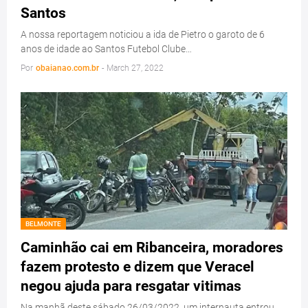
Santos
A nossa reportagem noticiou a ida de Pietro o garoto de 6
anos de idade ao Santos Futebol Clube…
Por
obaianao.com.br
-
March 27, 2022
BELMONTE
Caminhão cai em Ribanceira, moradores
fazem protesto e dizem que Veracel
negou ajuda para resgatar vitimas
Na manhã deste sábado 26/03/2022, um internauta entrou