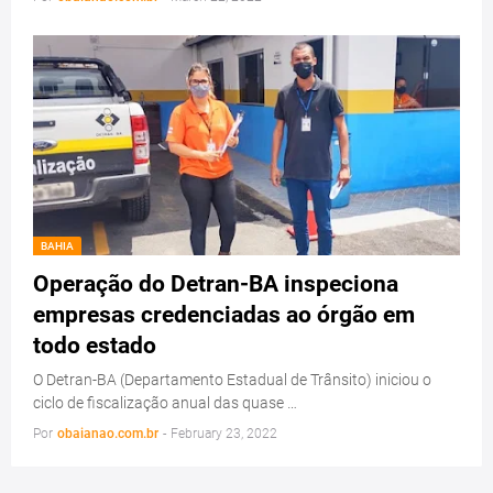
BAHIA
Operação do Detran-BA inspeciona
empresas credenciadas ao órgão em
todo estado
O Detran-BA (Departamento Estadual de Trânsito) iniciou o
ciclo de fiscalização anual das quase …
Por
obaianao.com.br
-
February 23, 2022