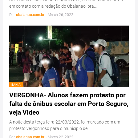
em contato com a redação do Obaianao, pra…
Por
obaianao.com.br
-
March 26, 2022
BAHIA
VERGONHA- Alunos fazem protesto por
falta de ônibus escolar em Porto Seguro,
veja Video
A noite desta terça feira 22/03/2022, foi marcado com um
protesto vergonhoso para o município de…
Por
obaianao.com.br
-
March 22, 2022