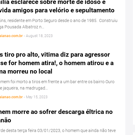
lia esclarece sobre morte de idoso e
vida amigos para velório e sepultamento
ins, residente em Porto Seguro desde o ano de 1985. Construiu
iga Pousada Albatroz n…
aianao.com.br
-
August 18, 2023
 tiro pro alto, vitima diz para agressor
se for homem atira!, o homem atirou e a
ma morreu no local
em foi morto a tiros em frente a um bar entre os bairro Ouro
 e jaqueira, na madrugad…
aianao.com.br
-
May 15, 2023
em morre ao sofrer descarga éltrica no
anão
de desta terça feira 03/01/2023, o homem que ainda não teve