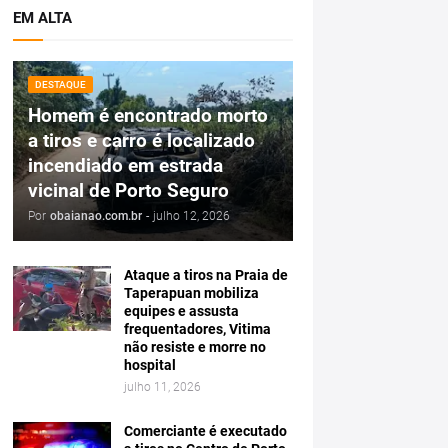
EM ALTA
DESTAQUE
Homem é encontrado morto
a tiros e carro é localizado
incendiado em estrada
vicinal de Porto Seguro
Por
obaianao.com.br
-
julho 12, 2026
Ataque a tiros na Praia de
Taperapuan mobiliza
equipes e assusta
frequentadores, Vitima
não resiste e morre no
hospital
julho 11, 2026
Comerciante é executado