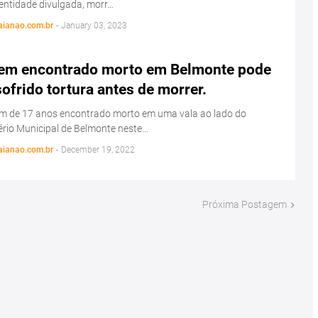
entidade divulgada, morr…
aianao.com.br
-
January 03, 2023
em encontrado morto em Belmonte pode
sofrido tortura antes de morrer.
em de 17 anos encontrado morto em uma vala ao lado do
rio Municipal de Belmonte neste…
aianao.com.br
-
December 19, 2022
Próxima Postagem