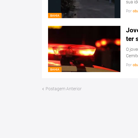
sua id
Por
ob
BAHIA
Jov
ter 
O jov
Cemité
Por
ob
BAHIA
Postagem Anterior