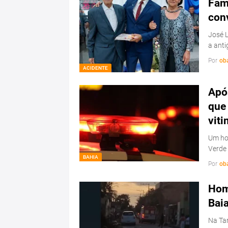
Famí
con
José L
a ant
Por
ob
ACIDENTE
Após
que 
viti
Um hom
Verde
BAHIA
Por
ob
Hom
Bai
Na Tar