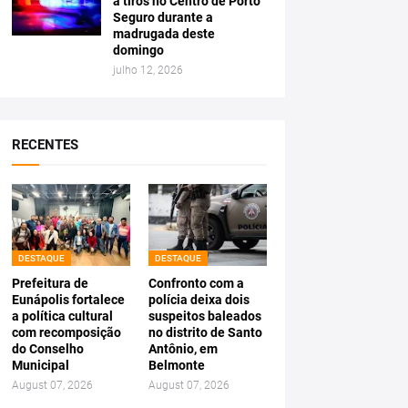
a tiros no Centro de Porto
Seguro durante a
madrugada deste
domingo
julho 12, 2026
RECENTES
DESTAQUE
DESTAQUE
Prefeitura de
Confronto com a
Eunápolis fortalece
polícia deixa dois
a política cultural
suspeitos baleados
com recomposição
no distrito de Santo
do Conselho
Antônio, em
Municipal
Belmonte
August 07, 2026
August 07, 2026