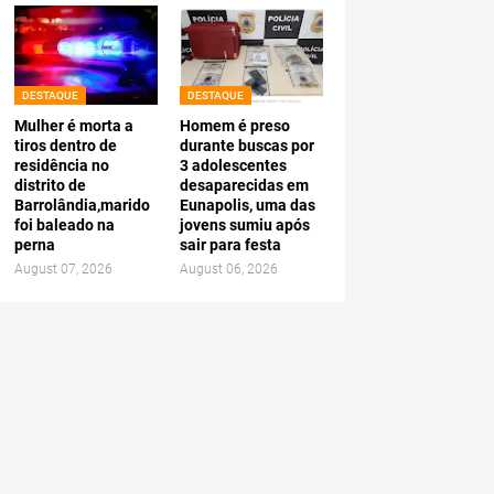
DESTAQUE
DESTAQUE
Mulher é morta a
Homem é preso
tiros dentro de
durante buscas por
residência no
3 adolescentes
distrito de
desaparecidas em
Barrolândia,marido
Eunapolis, uma das
foi baleado na
jovens sumiu após
perna
sair para festa
August 07, 2026
August 06, 2026