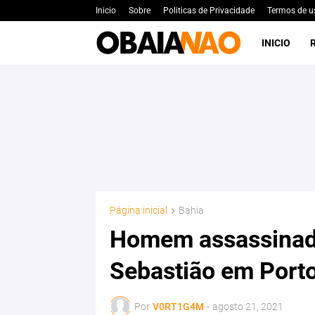
Inicio
Sobre
Politicas de Privacidade
Termos de u
INICIO
Página inicial
Bahia
Homem assassinado
Sebastião em Port
Por
V0RT1G4M
-
agosto 21, 2021