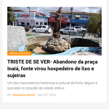
ARRAIAL D'AJUDA
TRISTE DE SE VER- Abandono da praça
Inaiá, fonte virou hospedeiro de lixo e
sujeiras
Um dos monumentos históricos e cultural de Porto Seguro e
que está no coração da cidade, está a…
Por
obaianao.com.br
-
April 07, 2022