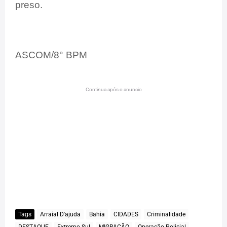
preso.
ASCOM/8° BPM
Continua após o anuncio
Tags
Arraial D'ajuda
Bahia
CIDADES
Criminalidade
DESTAQUE
Extremo Sul
MIGRAÇÃO
Operação Policial