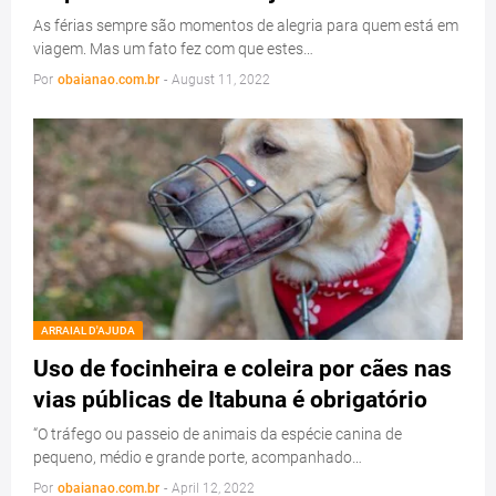
As férias sempre são momentos de alegria para quem está em
viagem. Mas um fato fez com que estes…
Por
obaianao.com.br
-
August 11, 2022
ARRAIAL D'AJUDA
Uso de focinheira e coleira por cães nas
vias públicas de Itabuna é obrigatório
“O tráfego ou passeio de animais da espécie canina de
pequeno, médio e grande porte, acompanhado…
Por
obaianao.com.br
-
April 12, 2022