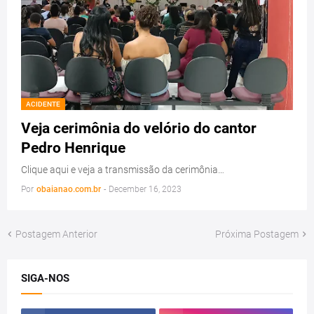
ACIDENTE
Veja cerimônia do velório do cantor
Pedro Henrique
Clique aqui e veja a transmissão da cerimônia…
Por
obaianao.com.br
-
December 16, 2023
Postagem Anterior
Próxima Postagem
SIGA-NOS