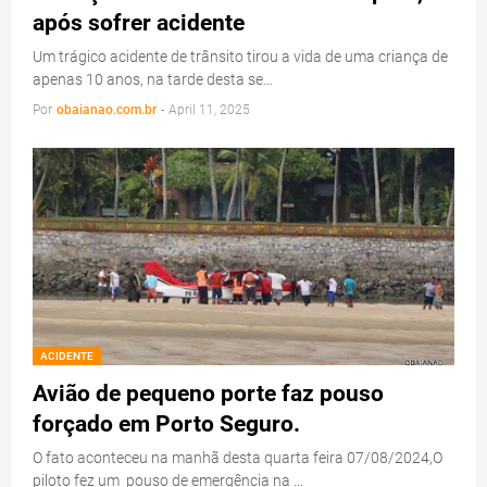
após sofrer acidente
Um trágico acidente de trânsito tirou a vida de uma criança de
apenas 10 anos, na tarde desta se…
Por
obaianao.com.br
-
April 11, 2025
ACIDENTE
Avião de pequeno porte faz pouso
forçado em Porto Seguro.
O fato aconteceu na manhã desta quarta feira 07/08/2024,O
piloto fez um pouso de emergência na …