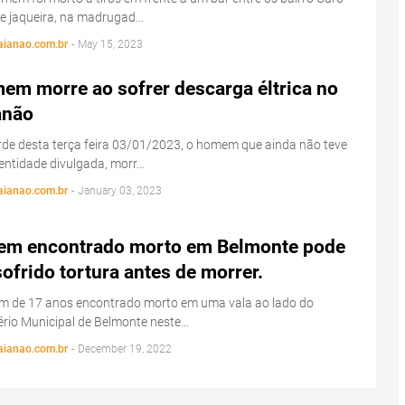
 e jaqueira, na madrugad…
aianao.com.br
-
May 15, 2023
em morre ao sofrer descarga éltrica no
anão
de desta terça feira 03/01/2023, o homem que ainda não teve
entidade divulgada, morr…
aianao.com.br
-
January 03, 2023
em encontrado morto em Belmonte pode
sofrido tortura antes de morrer.
em de 17 anos encontrado morto em uma vala ao lado do
rio Municipal de Belmonte neste…
aianao.com.br
-
December 19, 2022