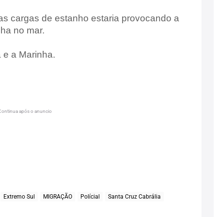
as cargas de estanho estaria provocando a
cha no mar.
 e a Marinha.
Continua após o anuncio
Extremo Sul
MIGRAÇÃO
Polícial
Santa Cruz Cabrália