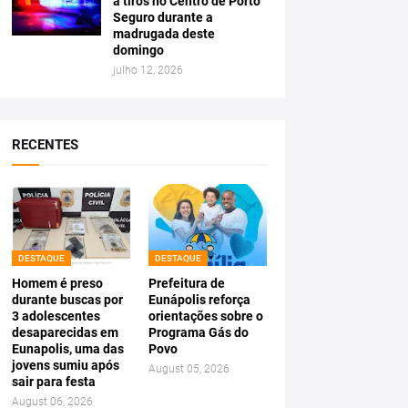
a tiros no Centro de Porto
Seguro durante a
madrugada deste
domingo
julho 12, 2026
RECENTES
DESTAQUE
DESTAQUE
Homem é preso
Prefeitura de
durante buscas por
Eunápolis reforça
3 adolescentes
orientações sobre o
desaparecidas em
Programa Gás do
Eunapolis, uma das
Povo
jovens sumiu após
August 05, 2026
sair para festa
August 06, 2026