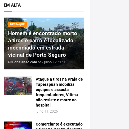
EM ALTA
DESTAQUE
Homem é encontrado morto
a tiros e carro é localizado
incendiado em estrada
vicinal de Porto Seguro
Por
obaianao.com.br
-
julho 12, 2026
Ataque a tiros na Praia de
Taperapuan mobiliza
equipes e assusta
frequentadores, Vitima
não resiste e morre no
hospital
julho 11, 2026
Comerciante é executado