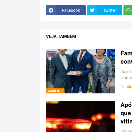
Facebook
Twitter
VEJA TAMBEM
Famí
con
José L
a ant
Por
ob
ACIDENTE
Após
que 
viti
Um hom