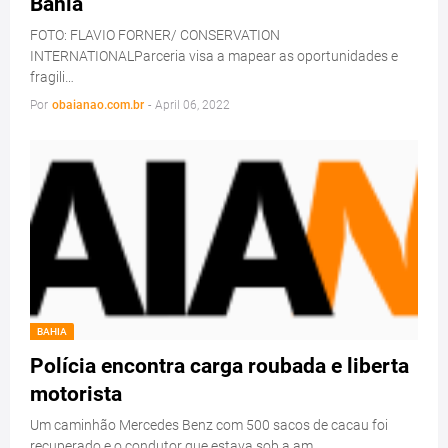
Bahia
FOTO: FLAVIO FORNER/ CONSERVATION
INTERNATIONALParceria visa a mapear as oportunidades e
fragili…
Por
obaianao.com.br
-
April 06, 2022
BAHIA
Polícia encontra carga roubada e liberta
motorista
Um caminhão Mercedes Benz com 500 sacos de cacau foi
recuperado e o condutor que estava sob a am…