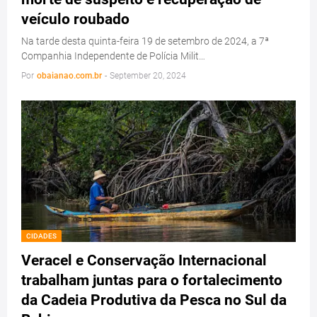
veículo roubado
Na tarde desta quinta-feira 19 de setembro de 2024, a 7ª
Companhia Independente de Polícia Milit…
Por
obaianao.com.br
-
September 20, 2024
CIDADES
Veracel e Conservação Internacional
trabalham juntas para o fortalecimento
da Cadeia Produtiva da Pesca no Sul da