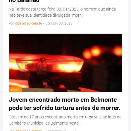
no Baianão
Na Tarde desta terça feira 03/01/2023, o homem que ainda
não teve sua identidade divulgada, morr…
Por
obaianao.com.br
-
January 03, 2023
BAHIA
Jovem encontrado morto em Belmonte
pode ter sofrido tortura antes de morrer.
O jovem de 17 anos encontrado morto em uma vala ao lado do
Cemitério Municipal de Belmonte neste…