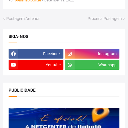
Por
obaianao.com.br
-
December 19, 2022
Postagem Anterior
Próxima Postagem
SIGA-NOS
Facebook
Instagram
Youtube
Whatsapp
PUBLICIDADE