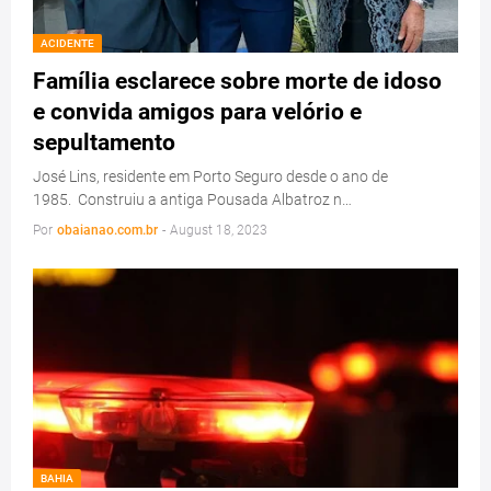
ACIDENTE
Família esclarece sobre morte de idoso
e convida amigos para velório e
sepultamento
José Lins, residente em Porto Seguro desde o ano de
1985. Construiu a antiga Pousada Albatroz n…
Por
obaianao.com.br
-
August 18, 2023
BAHIA