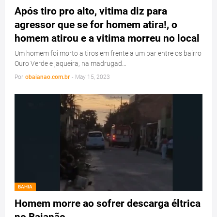
Após tiro pro alto, vitima diz para
agressor que se for homem atira!, o
homem atirou e a vitima morreu no local
Um homem foi morto a tiros em frente a um bar entre os bairro
Ouro Verde e jaqueira, na madrugad…
Por
obaianao.com.br
-
May 15, 2023
BAHIA
Homem morre ao sofrer descarga éltrica