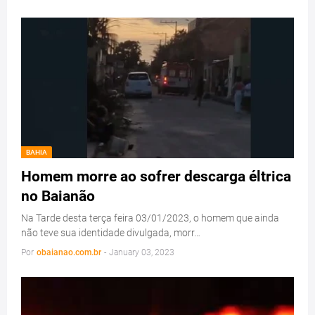
BAHIA
Homem morre ao sofrer descarga éltrica
no Baianão
Na Tarde desta terça feira 03/01/2023, o homem que ainda
não teve sua identidade divulgada, morr…
Por
obaianao.com.br
-
January 03, 2023