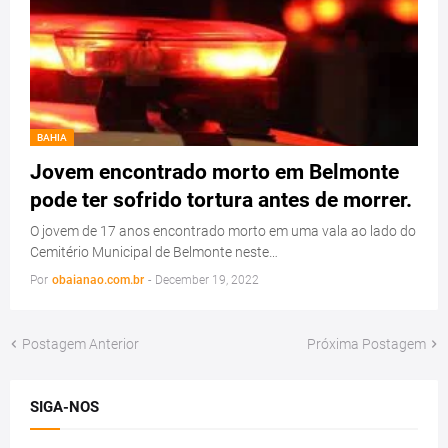
BAHIA
Jovem encontrado morto em Belmonte
pode ter sofrido tortura antes de morrer.
O jovem de 17 anos encontrado morto em uma vala ao lado do
Cemitério Municipal de Belmonte neste…
Por
obaianao.com.br
-
December 19, 2022
Postagem Anterior
Próxima Postagem
SIGA-NOS