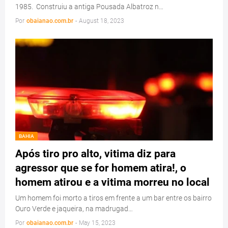
1985. Construiu a antiga Pousada Albatroz n…
Por
obaianao.com.br
-
August 18, 2023
BAHIA
Após tiro pro alto, vitima diz para
agressor que se for homem atira!, o
homem atirou e a vitima morreu no local
Um homem foi morto a tiros em frente a um bar entre os bairro
Ouro Verde e jaqueira, na madrugad…
Por
obaianao.com.br
-
May 15, 2023