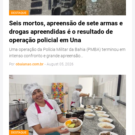
DESTAQUE
Seis mortos, apreensão de sete armas e
drogas apreendidas é o resultado de
operação policial em Una
Uma operação da Polícia Militar da Bahia (PMBA) terminou em
intenso confronto e grande apreensão…
Por
obaianao.com.br
-
August 05, 2026
DESTAQUE