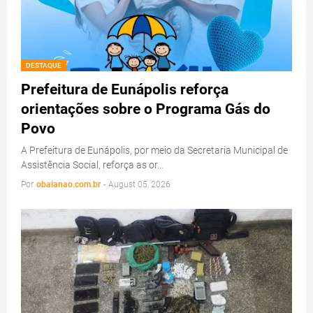
DESTAQUE
Prefeitura de Eunápolis reforça
orientações sobre o Programa Gás do
Povo
A Prefeitura de Eunápolis, por meio da Secretaria Municipal de
Assistência Social, reforça as or…
Por
obaianao.com.br
-
August 05, 2026