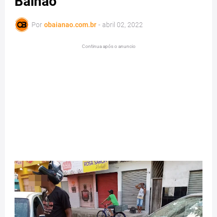
Bainão
Por
obaianao.com.br
-
abril 02, 2022
Continua após o anuncio