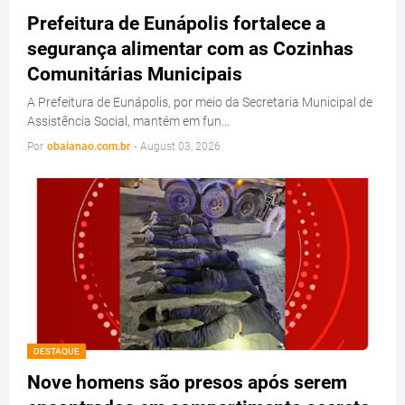
Prefeitura de Eunápolis fortalece a
segurança alimentar com as Cozinhas
Comunitárias Municipais
A Prefeitura de Eunápolis, por meio da Secretaria Municipal de
Assistência Social, mantém em fun…
Por
obaianao.com.br
-
August 03, 2026
DESTAQUE
Nove homens são presos após serem