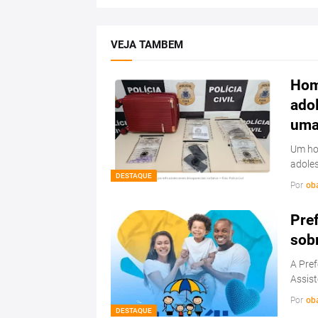
VEJA TAMBEM
Hom
ado
uma 
Um hom
adoles
DESTAQUE
Por
ob
Pref
sob
A Pref
Assist
Por
ob
DESTAQUE