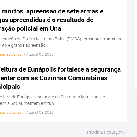
s mortos, apreensão de sete armas e
as apreendidas é o resultado de
ração policial em Una
eração da Polícia Militar da Bahia (PMBA) terminou em intenso
onto e grande apreensão…
aianao.com.br
-
August 05, 2026
eitura de Eunápolis fortalece a segurança
mentar com as Cozinhas Comunitárias
icipais
eitura de Eunápolis, por meio da Secretaria Municipal de
tência Social, mantém em fun…
aianao.com.br
-
August 03, 2026
Próxima Postagem