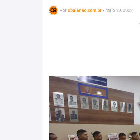
Por
obaianao.com.br
-
maio 19, 2022