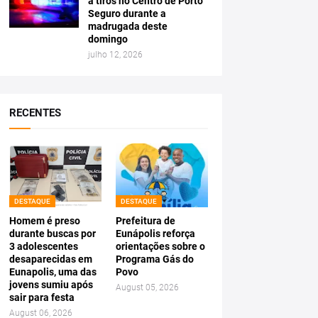
a tiros no Centro de Porto
Seguro durante a
madrugada deste
domingo
julho 12, 2026
RECENTES
DESTAQUE
DESTAQUE
Homem é preso
Prefeitura de
durante buscas por
Eunápolis reforça
3 adolescentes
orientações sobre o
desaparecidas em
Programa Gás do
Eunapolis, uma das
Povo
jovens sumiu após
August 05, 2026
sair para festa
August 06, 2026