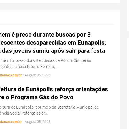
em é preso durante buscas por 3
lescentes desaparecidas em Eunapolis,
das jovens sumiu após sair para festa
em foi preso durante buscas da Polícia Civil pelas
centes Larissa Ribeiro Ferreira, …
aianao.com.br
-
August 06, 2026
eitura de Eunápolis reforça orientações
re o Programa Gás do Povo
eitura de Eunápolis, por meio da Secretaria Municipal de
ência Social, reforça as or…
aianao.com.br
-
August 05, 2026