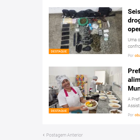
Sei
drog
ope
Uma op
confr
DESTAQUE
Por
ob
Pref
ali
Mun
A Pref
Assis
DESTAQUE
Por
ob
Postagem Anterior