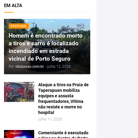
EM ALTA
DESTAQUE
Homem é encontrado morto
a tiros e carro é localizado
incendiado em estrada
vicinal de Porto Seguro
Por
obaianao.com.br
-
julho 12, 2026
Ataque a tiros na Praia de
Taperapuan mobiliza
equipes e assusta
frequentadores, Vitima
não resiste e morre no
hospital
julho 11, 2026
Comerciante é executado