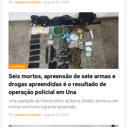
Por
obaianao.com.br
-
August 05, 2026
DESTAQUE
Seis mortos, apreensão de sete armas e
drogas apreendidas é o resultado de
operação policial em Una
Uma operação da Polícia Militar da Bahia (PMBA) terminou em
intenso confronto e grande apreensão…
Por
obaianao.com.br
-
August 05, 2026