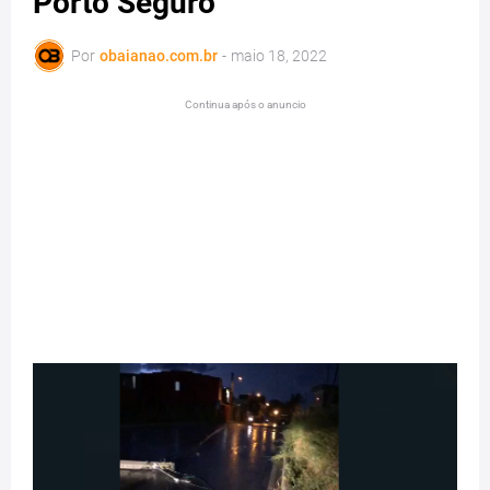
Porto Seguro
Por
obaianao.com.br
-
maio 18, 2022
Continua após o anuncio