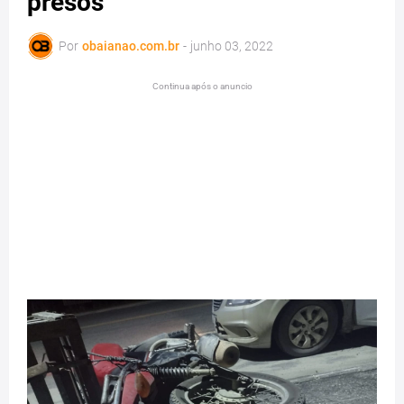
presos
Por
obaianao.com.br
-
junho 03, 2022
Continua após o anuncio