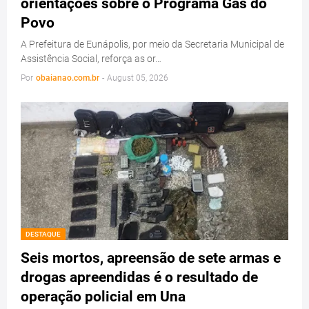
orientações sobre o Programa Gás do
Povo
A Prefeitura de Eunápolis, por meio da Secretaria Municipal de
Assistência Social, reforça as or…
Por
obaianao.com.br
-
August 05, 2026
DESTAQUE
Seis mortos, apreensão de sete armas e
drogas apreendidas é o resultado de
operação policial em Una