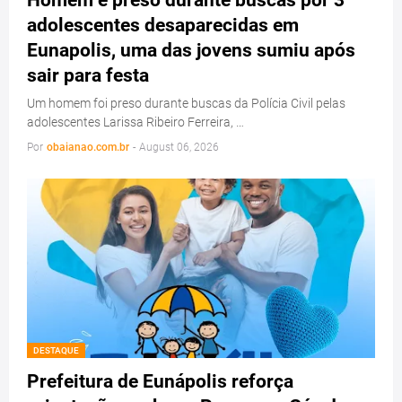
Homem é preso durante buscas por 3
adolescentes desaparecidas em
Eunapolis, uma das jovens sumiu após
sair para festa
Um homem foi preso durante buscas da Polícia Civil pelas
adolescentes Larissa Ribeiro Ferreira, …
Por
obaianao.com.br
-
August 06, 2026
DESTAQUE
Prefeitura de Eunápolis reforça