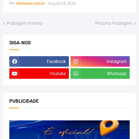
Por
obaianao.com.br
-
August 03, 2026
Postagem Anterior
Próxima Postagem
SIGA-NOS
Facebook
Instagram
Youtube
Whatsapp
PUBLICIDADE