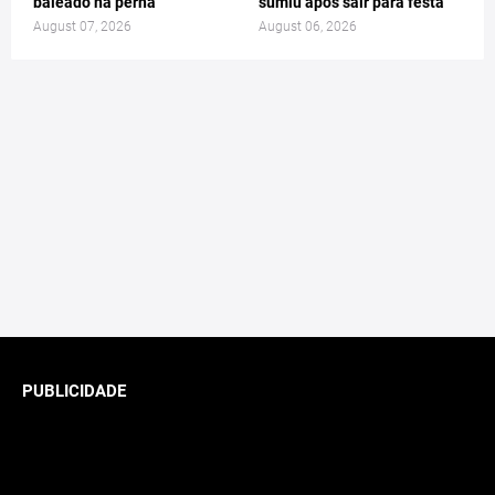
baleado na perna
sumiu após sair para festa
August 07, 2026
August 06, 2026
PUBLICIDADE