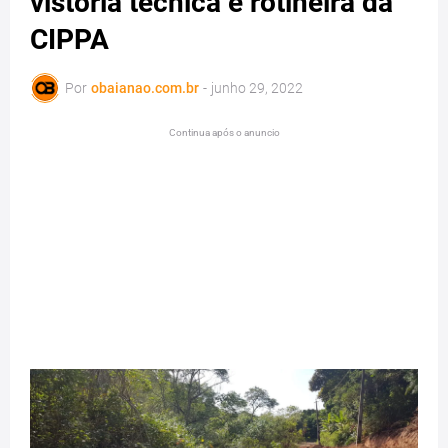
vistoria técnica e rotineira da
CIPPA
Por
obaianao.com.br
-
junho 29, 2022
Continua após o anuncio