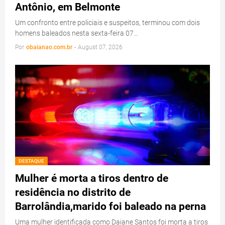
Antônio, em Belmonte
Um confronto entre policiais e suspeitos, terminou com dois
homens baleados nesta sexta-feira 07…
Por
obaianao.com.br
-
August 07, 2026
DESTAQUE
Mulher é morta a tiros dentro de
residência no distrito de
Barrolândia,marido foi baleado na perna
Uma mulher identificada como Daiane Santos foi morta a tiros