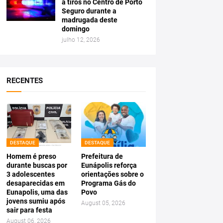
a tiros no Centro de Porto
Seguro durante a
madrugada deste
domingo
julho 12, 2026
RECENTES
DESTAQUE
DESTAQUE
Homem é preso
Prefeitura de
durante buscas por
Eunápolis reforça
3 adolescentes
orientações sobre o
desaparecidas em
Programa Gás do
Eunapolis, uma das
Povo
jovens sumiu após
August 05, 2026
sair para festa
August 06, 2026