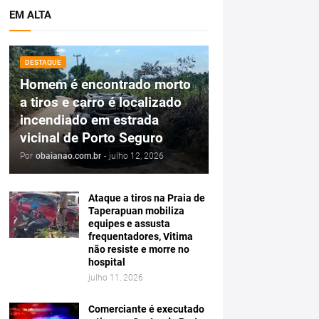
EM ALTA
DESTAQUE
Homem é encontrado morto
a tiros e carro é localizado
incendiado em estrada
vicinal de Porto Seguro
Por
obaianao.com.br
-
julho 12, 2026
Ataque a tiros na Praia de
Taperapuan mobiliza
equipes e assusta
frequentadores, Vitima
não resiste e morre no
hospital
julho 11, 2026
Comerciante é executado