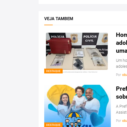
VEJA TAMBEM
Hom
ado
uma 
Um hom
adoles
DESTAQUE
Por
ob
Pref
sob
A Pref
Assist
Por
ob
DESTAQUE