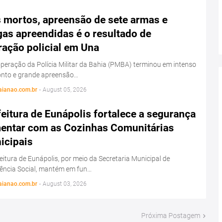
s mortos, apreensão de sete armas e
as apreendidas é o resultado de
ração policial em Una
eração da Polícia Militar da Bahia (PMBA) terminou em intenso
onto e grande apreensão…
aianao.com.br
-
August 05, 2026
eitura de Eunápolis fortalece a segurança
mentar com as Cozinhas Comunitárias
icipais
eitura de Eunápolis, por meio da Secretaria Municipal de
tência Social, mantém em fun…
aianao.com.br
-
August 03, 2026
Próxima Postagem