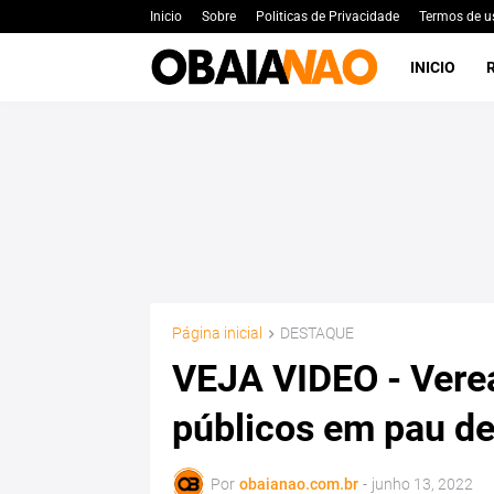
Inicio
Sobre
Politicas de Privacidade
Termos de u
INICIO
Página inicial
DESTAQUE
VEJA VIDEO - Verea
públicos em pau de
Por
obaianao.com.br
-
junho 13, 2022