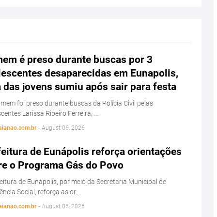
em é preso durante buscas por 3
lescentes desaparecidas em Eunapolis,
das jovens sumiu após sair para festa
em foi preso durante buscas da Polícia Civil pelas
centes Larissa Ribeiro Ferreira, …
aianao.com.br
-
August 06, 2026
eitura de Eunápolis reforça orientações
re o Programa Gás do Povo
eitura de Eunápolis, por meio da Secretaria Municipal de
ência Social, reforça as or…
aianao.com.br
-
August 05, 2026