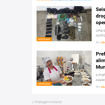
Sei
drog
ope
Uma op
confr
DESTAQUE
Por
ob
Pref
ali
Mun
A Pref
Assis
DESTAQUE
Por
ob
Postagem Anterior