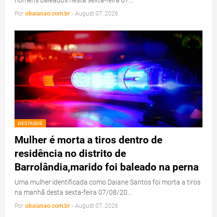
homens baleados nesta sexta-feira 07…
Por
obaianao.com.br
-
August 07, 2026
DESTAQUE
Mulher é morta a tiros dentro de
residência no distrito de
Barrolândia,marido foi baleado na perna
Uma mulher identificada como Daiane Santos foi morta a tiros
na manhã desta sexta-feira 07/08/20…
Por
obaianao.com.br
-
August 07, 2026