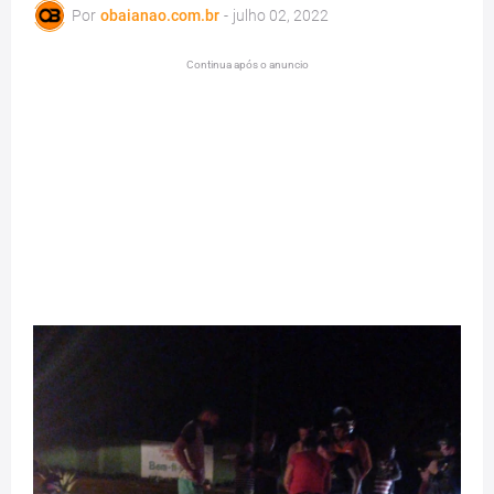
Por
obaianao.com.br
-
julho 02, 2022
Continua após o anuncio