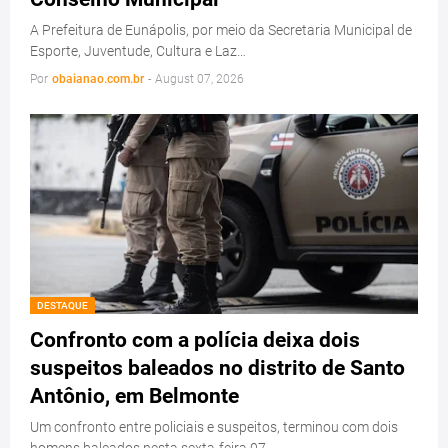
A Prefeitura de Eunápolis, por meio da Secretaria Municipal de
Esporte, Juventude, Cultura e Laz…
Por
obaianao.com.br
-
August 07, 2026
DESTAQUE
Confronto com a polícia deixa dois
suspeitos baleados no distrito de Santo
Antônio, em Belmonte
Um confronto entre policiais e suspeitos, terminou com dois