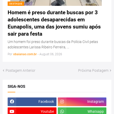
DESTAQUE
Homem é preso durante buscas por 3
adolescentes desaparecidas em
Eunapolis, uma das jovens sumiu após
sair para festa
Um homem foi preso durante buscas da Polícia Civil pelas
adolescentes Larissa Ribeiro Ferreira, …
Por
obaianao.com.br
-
August 06, 2026
Postagem Anterior
Próxima Postagem
SIGA-NOS
Facebook
Instagram
Youtube
Whatsapp