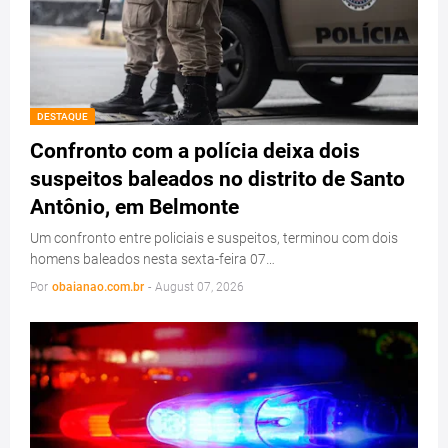
DESTAQUE
Confronto com a polícia deixa dois
suspeitos baleados no distrito de Santo
Antônio, em Belmonte
Um confronto entre policiais e suspeitos, terminou com dois
homens baleados nesta sexta-feira 07…
Por
obaianao.com.br
-
August 07, 2026